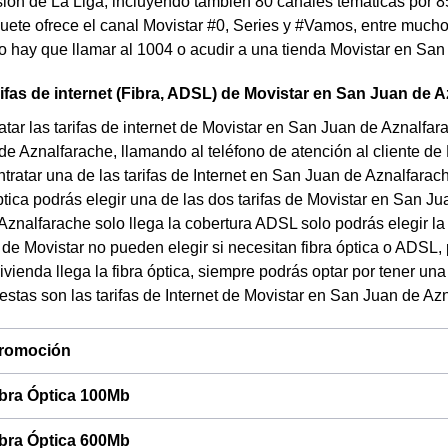
ión de La Liga, incluyendo también 80 canales temáticas por 85
uete ofrece el canal Movistar #0, Series y #Vamos, entre muchos
olo hay que llamar al 1004 o acudir a una tienda Movistar en Sa
rifas de internet (Fibra, ADSL) de Movistar en San Juan de 
tar las tarifas de internet de Movistar en San Juan de Aznalfar
e Aznalfarache, llamando al teléfono de atención al cliente de 
tratar una de las tarifas de Internet en San Juan de Aznalfarac
óptica podrás elegir una de las dos tarifas de Movistar en San J
znalfarache solo llega la cobertura ADSL solo podrás elegir la
de Movistar no pueden elegir si necesitan fibra óptica o ADSL,
 vivienda llega la fibra óptica, siempre podrás optar por tener 
 estas son las tarifas de Internet de Movistar en San Juan de Az
 promoción
ibra Óptica 100Mb
ibra Óptica 600Mb