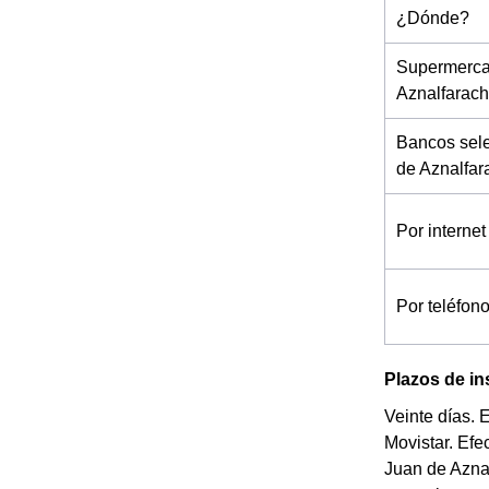
¿Dónde?
Supermerca
Aznalfarac
Bancos sel
de Aznalfar
Por internet
Por teléfon
Plazos de in
Veinte días. 
Movistar. Efe
Juan de Aznal