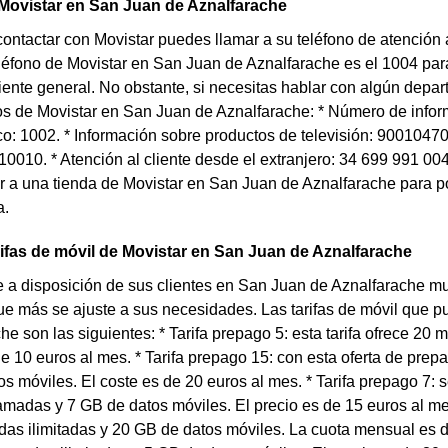
Movistar en San Juan de Aznalfarache
contactar con Movistar puedes llamar a su teléfono de atención 
éfono de Movistar en San Juan de Aznalfarache es el 1004 para 
liente general. No obstante, si necesitas hablar con algún depa
os de Movistar en San Juan de Aznalfarache: * Número de infor
co: 1002. * Información sobre productos de televisión: 90010470
110010. * Atención al cliente desde el extranjero: 34 699 991 0
 a una tienda de Movistar en San Juan de Aznalfarache para pod
a.
rifas de móvil de Movistar en San Juan de Aznalfarache
 a disposición de sus clientes en San Juan de Aznalfarache mul
que más se ajuste a sus necesidades. Las tarifas de móvil que
he son las siguientes: * Tarifa prepago 5: esta tarifa ofrece 20
de 10 euros al mes. * Tarifa prepago 15: con esta oferta de pr
s móviles. El coste es de 20 euros al mes. * Tarifa prepago 7: s
amadas y 7 GB de datos móviles. El precio es de 15 euros al mes.
das ilimitadas y 20 GB de datos móviles. La cuota mensual es de