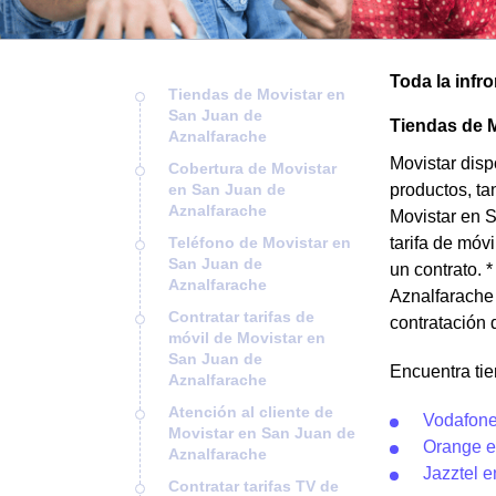
Toda la infr
Tiendas de Movistar en
San Juan de
Tiendas de 
Aznalfarache
Movistar dis
Cobertura de Movistar
en San Juan de
productos, ta
Aznalfarache
Movistar en S
Teléfono de Movistar en
tarifa de móvi
San Juan de
un contrato. 
Aznalfarache
Aznalfarache 
Contratar tarifas de
contratación 
móvil de Movistar en
San Juan de
Encuentra ti
Aznalfarache
Atención al cliente de
Vodafone
Movistar en San Juan de
Orange e
Aznalfarache
Jazztel 
Contratar tarifas TV de