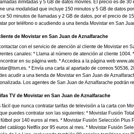
 llamadas ilimitadas y 5 GB de datos móviles. El precio es de 30 
ene una modalidad que incluye 150 minutos y 5 GB de datos por 2
rece 50 minutos de llamadas y 2 GB de datos, por el precio de 15
tar por teléfono o acudiendo a una tienda Movistar en San Jua
cliente de Movistar en San Juan de Aznalfarache
contactar con el servicio de atención al cliente de Movistar en
erentes canales: * Llama al número de atención al cliente 1004.
ncontrar en su página web. * Accedea a la página web www.ate
tar@tsm.es. * Envía una carta al apartado de correos 50536, 2
es acudir a una tienda de Movistar en San Juan de Aznalfarache
sonalizada. Los agentes de San Juan de Aznalfarache podrán res
rifas TV de Movistar en San Juan de Aznalfarache
fácil que nunca contratar tarifas de televisión a la carta con 
 que puedes contratar son las siguientes: * Movistar Fusión Total
l fútbol por 140 euros al mes. * Movistar Fusión Selección Plus 
el catálogo Netflix por 95 euros al mes. * Movistar Fusión Sele