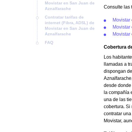
Movistar en San Juan de
Consulte las t
Aznalfarache
Contratar tarifas de
Movistar 
internet (Fibra, ADSL) de
Movistar
Movistar en San Juan de
Aznalfarache
Movistar 
FAQ
Cobertura d
Los habitante
llamadas a tr
dispongan de 
Aznalfarache,
desde donde p
la compañía e
una de las ti
cobertura. Si
contratar una
Movistar, aun