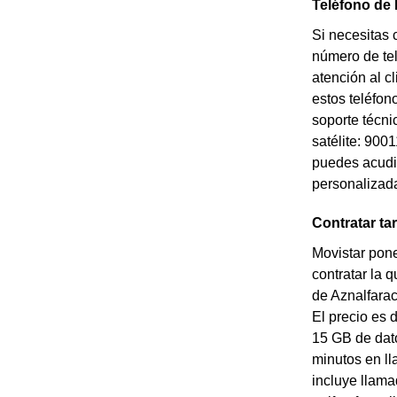
Teléfono de 
Si necesitas 
número de tel
atención al c
estos teléfon
soporte técni
satélite: 900
puedes acudir
personalizad
Contratar ta
Movistar pone
contratar la 
de Aznalfarac
El precio es 
15 GB de dato
minutos en ll
incluye llama