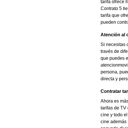
tarifa ofrece
Contrato 5 ti
tarifa que of
pueden contra
Atención al 
Si necesitas 
través de dif
que puedes e
atencionmovis
persona, pued
directa y per
Contratar ta
Ahora es más 
tarifas de TV
cine y todo e
cine además d