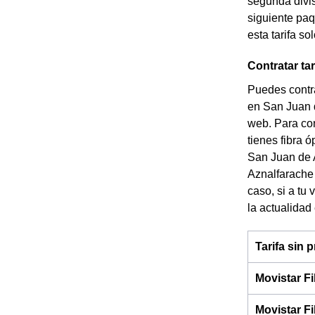
segunda divis
siguiente paq
esta tarifa s
Contratar ta
Puedes contra
en San Juan d
web. Para con
tienes fibra 
San Juan de A
Aznalfarache 
caso, si a tu
la actualidad
Tarifa sin
Movistar F
Movistar F