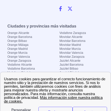
Ciudades y provincias más visitadas
Orange Alicante
Vodafone Zaragoza
Orange Barcelona
Movistar Alicante
Orange Bilbao
Movistar Barcelona
Orange Málaga
Movistar Madrid
Orange Madrid
Movistar Murcia
Orange Murcia
Movistar Valencia
Orange Valencia
Movistar Zaragoza
Orange Zaragoza
Jazztel Alicante
Vodafone Alicante
Jazztel Barcelona
Vodafone Barcelona
Jazztel Bilbao
Vodafone Córdoba
Jazztel Córdoba
Vodafone Málaga
Jazztel Madrid
Vodafone Madrid
Jazztel Málaga
Vodafone Murcia
Jazztel Valencia
Vodafone Valencia
Jazztel Zaragoza
Sobre Zona-internet.com
¿Quiénes somos?
Contacto
El grupo papernest