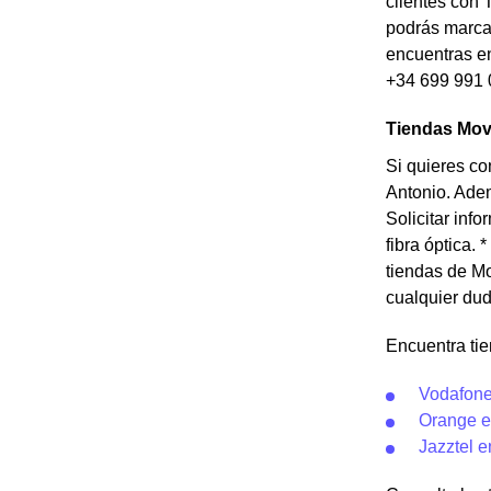
clientes con 
podrás marcar
encuentras en
+34 699 991 
Tiendas Movi
Si quieres co
Antonio. Adem
Solicitar info
fibra óptica.
tiendas de Mo
cualquier dud
Encuentra tie
Vodafone
Orange e
Jazztel e