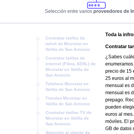
Selección entre varios
proveedores de In
Toda la infr
Contratar tarifas de
móvil de Movistar en
Contratar ta
Velilla de San Antonio
¿Sabes cuáles
Contratar tarifas de
internet (Fibra, ADSL) de
enumeramos su
Movistar en Velilla de
precio de 15 
San Antonio
25 euros al m
Telefono Movistar en
mensual es de
Velilla de San Antonio
mensual es de
Tiendas Movistar en
prepago. Recu
Velilla de San Antonio
pueden elegir
Contratar tarifas TV de
euros al mes.
Movistar en Velilla de
móviles. El p
San Antonio
GB de datos m
Atención al cliente de