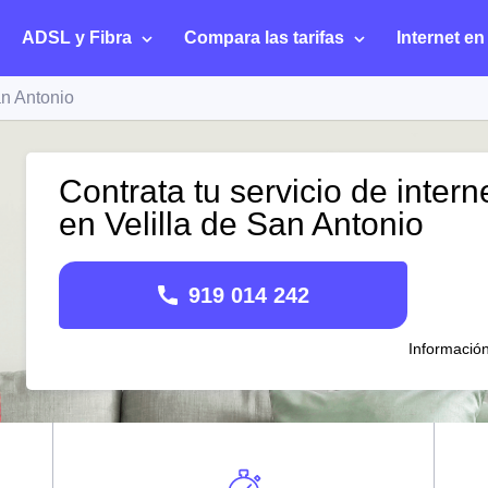
ADSL y Fibra
Compara las tarifas
Internet en
an Antonio
Contrata tu servicio de intern
en Velilla de San Antonio
919 014 242
Informació