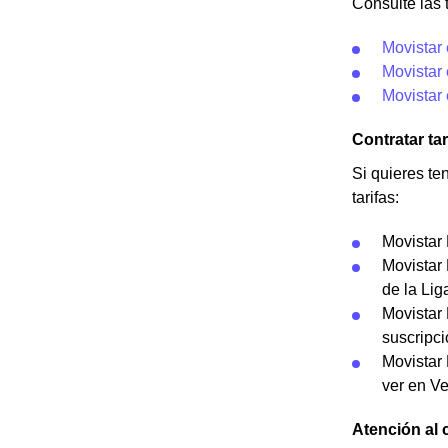
Consulte las t
Movistar
Movistar
Movistar
Contratar ta
Si quieres te
tarifas:
Movistar 
Movistar 
de la Li
Movistar 
suscripci
Movistar
ver en Ve
Atención al 