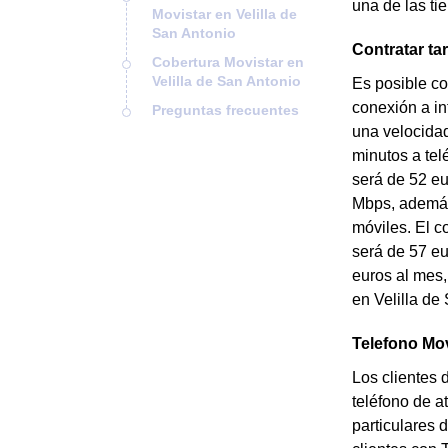
una de las ti
Movistar en Velilla de
San Antonio
Contratar tar
Cobertura Movistar en
Velilla de San Antonio
Es posible con
conexión a in
Preguntas frecuentes
una velocidad
minutos a tel
será de 52 eu
Mbps, además 
móviles. El c
será de 57 eu
euros al mes,
en Velilla de
Telefono Mov
Los clientes 
teléfono de a
particulares 