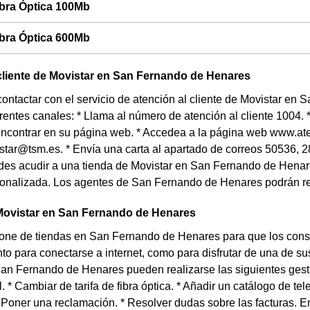
ibra Óptica 100Mb
ibra Óptica 600Mb
cliente de Movistar en San Fernando de Henares
contactar con el servicio de atención al cliente de Movistar e
erentes canales: * Llama al número de atención al cliente 1004.
ncontrar en su página web. * Accedea a la página web www.ate
tar@tsm.es. * Envía una carta al apartado de correos 50536, 2
es acudir a una tienda de Movistar en San Fernando de Henares
sonalizada. Los agentes de San Fernando de Henares podrán res
Movistar en San Fernando de Henares
pone de tiendas en San Fernando de Henares para que los cons
nto para conectarse a internet, como para disfrutar de una de su
an Fernando de Henares pueden realizarse las siguientes gesti
l. * Cambiar de tarifa de fibra óptica. * Añadir un catálogo de tele
* Poner una reclamación. * Resolver dudas sobre las facturas. 