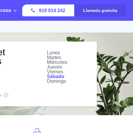
 casa
919 014 242
Llamada gratuita
et
Lunes
Martes
s
Miércoles
Jueves
Viernes
Sábado
Domingo
n