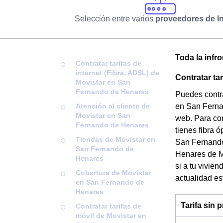
Selección entre varios
proveedores de In
Toda la infr
Contratar tarifas de
internet (Fibra, ADSL) de
Contratar ta
Movistar en San
Fernando de Henares
Puedes contra
Atención al cliente de
en San Fernan
Movistar en San
web. Para con
Fernando de Henares
tienes fibra 
Tiendas de Movistar en
San Fernando 
San Fernando de
Henares de Mo
Henares
si a tu vivie
Cobertura de Movistar
actualidad es
en San Fernando de
Henares
Tarifa sin
Contratar tarifas de
móvil de Movistar en