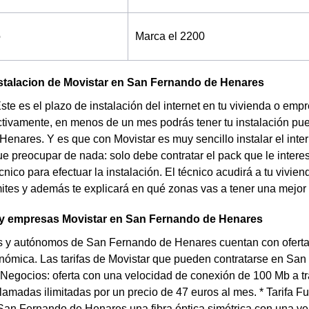
o
Marca el 2200
stalacion de Movistar en San Fernando de Henares
Este es el plazo de instalación del internet en tu vivienda o 
ctivamente, en menos de un mes podrás tener tu instalación pue
enares. Y es que con Movistar es muy sencillo instalar el inte
ue preocupar de nada: solo debe contratar el pack que le intere
cnico para efectuar la instalación. El técnico acudirá a tu vivie
mites y además te explicará en qué zonas vas a tener una mejor 
 empresas Movistar en San Fernando de Henares
 y autónomos de San Fernando de Henares cuentan con ofertas 
nómica. Las tarifas de Movistar que pueden contratarse en San
 Negocios: oferta con una velocidad de conexión de 100 Mb a tra
llamadas ilimitadas por un precio de 47 euros al mes. * Tarifa Fu
San Fernando de Henares una fibra óptica simétrica con una ve