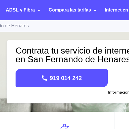
ADSL y Fibra
Compara las tarifas
Internet en
do de Henares
Contrata tu servicio de intern
en San Fernando de Henare
919 014 242
Informació