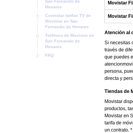
San Fernando de
Movistar F
Henares
Contratar tarifas TV de
Movistar F
Movistar en San
Fernando de Henares
Atención al 
Teléfono de Movistar en
San Fernando de
Si necesitas 
Henares
través de dif
FAQ
que puedes e
atencionmovis
persona, pued
directa y per
Tiendas de 
Movistar dis
productos, ta
Movistar en S
tarifa de móvi
un contrato. 