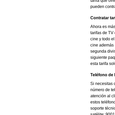
tarifa que of
pueden contr
Contratar ta
Ahora es más 
tarifas de TV
cine y todo e
cine además d
segunda divis
siguiente paq
esta tarifa s
Teléfono de
Si necesitas 
número de tel
atención al c
estos teléfo
soporte técni
satélite: 900