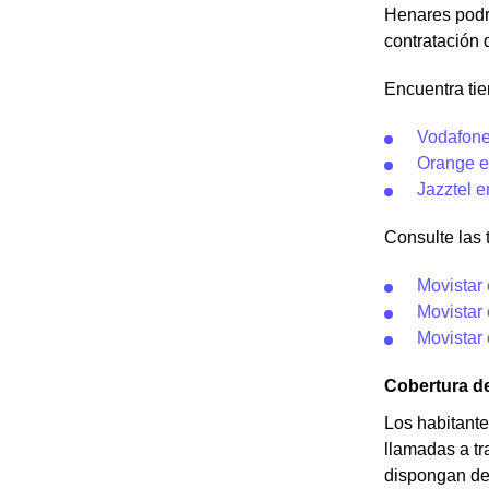
Henares podrá
contratación 
Encuentra ti
Vodafone
Orange e
Jazztel 
Consulte las t
Movistar
Movistar
Movistar
Cobertura d
Los habitante
llamadas a tr
dispongan de 