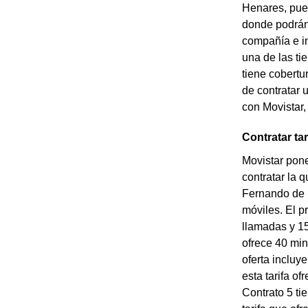
Henares, pued
donde podrán 
compañía e in
una de las ti
tiene cobertu
de contratar 
con Movistar,
Contratar ta
Movistar pone
contratar la 
Fernando de H
móviles. El p
llamadas y 15
ofrece 40 min
oferta incluy
esta tarifa o
Contrato 5 ti