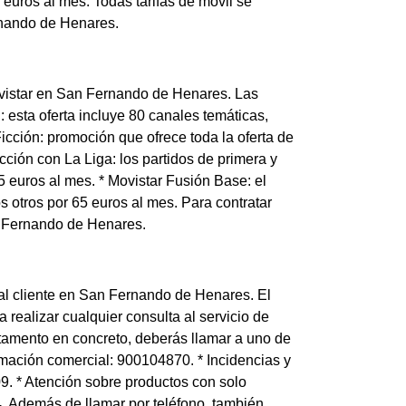
 euros al mes. Todas tarifas de móvil se
rnando de Henares.
Movistar en San Fernando de Henares. Las
: esta oferta incluye 80 canales temáticas,
Ficción: promoción que ofrece toda la oferta de
cción con La Liga: los partidos de primera y
 euros al mes. * Movistar Fusión Base: el
 otros por 65 euros al mes. Para contratar
an Fernando de Henares.
 al cliente en San Fernando de Henares. El
ealizar cualquier consulta al servicio de
rtamento en concreto, deberás llamar a uno de
mación comercial: 900104870. * Incidencias y
9. * Atención sobre productos con solo
04. Además de llamar por teléfono, también