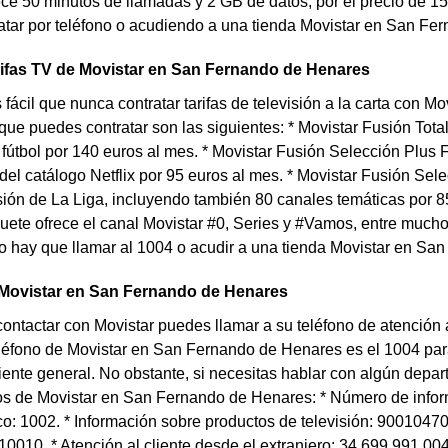
rece 50 minutos de llamadas y 2 GB de datos, por el precio de 15
atar por teléfono o acudiendo a una tienda Movistar en San Fe
rifas TV de Movistar en San Fernando de Henares
fácil que nunca contratar tarifas de televisión a la carta con 
 que puedes contratar son las siguientes: * Movistar Fusión Total
l fútbol por 140 euros al mes. * Movistar Fusión Selección Plus 
el catálogo Netflix por 95 euros al mes. * Movistar Fusión Sele
ión de La Liga, incluyendo también 80 canales temáticas por 85
uete ofrece el canal Movistar #0, Series y #Vamos, entre muchos
olo hay que llamar al 1004 o acudir a una tienda Movistar en S
 Movistar en San Fernando de Henares
contactar con Movistar puedes llamar a su teléfono de atención
éfono de Movistar en San Fernando de Henares es el 1004 para r
liente general. No obstante, si necesitas hablar con algún depa
nos de Movistar en San Fernando de Henares: * Número de infor
co: 1002. * Información sobre productos de televisión: 90010470
110010. * Atención al cliente desde el extranjero: 34 699 991 0