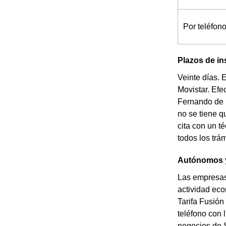
Por teléfon
Plazos de in
Veinte días. 
Movistar. Efe
Fernando de H
no se tiene q
cita con un té
todos los trá
Autónomos y
Las empresas
actividad eco
Tarifa Fusión
teléfono con 
negocios de 