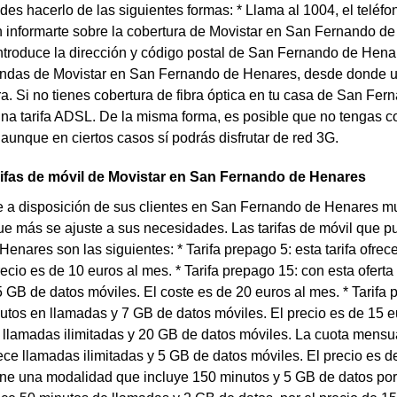
es hacerlo de las siguientes formas: * Llama al 1004, el teléfo
informarte sobre la cobertura de Movistar en San Fernando de
troduce la dirección y código postal de San Fernando de Henar
endas de Movistar en San Fernando de Henares, desde donde un
ra. Si no tienes cobertura de fibra óptica en tu casa de San Fe
una tarifa ADSL. De la misma forma, es posible que no tengas 
 aunque en ciertos casos sí podrás disfrutar de red 3G.
rifas de móvil de Movistar en San Fernando de Henares
 a disposición de sus clientes en San Fernando de Henares mul
que más se ajuste a sus necesidades. Las tarifas de móvil que 
enares son las siguientes: * Tarifa prepago 5: esta tarifa ofre
recio es de 10 euros al mes. * Tarifa prepago 15: con esta ofer
 GB de datos móviles. El coste es de 20 euros al mes. * Tarifa p
utos en llamadas y 7 GB de datos móviles. El precio es de 15 eu
e llamadas ilimitadas y 20 GB de datos móviles. La cuota mensua
frece llamadas ilimitadas y 5 GB de datos móviles. El precio es d
ene una modalidad que incluye 150 minutos y 5 GB de datos por 2