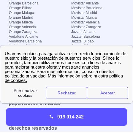
Orange Barcelona
Movistar Alicante
Orange Bilbao
Movistar Barcelona
Orange Málaga
Movistar Madrid
Orange Madrid
Movistar Murcia
Orange Murcia
Movistar Valencia
Orange Valencia
Movistar Zaragoza
Orange Zaragoza
Jazztel Alicante
Vodafone Alicante
Jazztel Barcelona
Vodafone Barcelona
Jazztel Bilbao
Vodafone Córdoba
Jazztel Córdoba
Vodafone Málaga
Jazztel Madrid
Vodafone Madrid
Jazztel Málaga
Vodafone Murcia
Jazztel Valencia
Vodafone Valencia
Jazztel Zaragoza
Sobre Zona-internet.com
¿Quiénes somos?
Contacto
El grupo papernest
Aviso legal
Nuestras ofertas de trabajo
papernest en el mundo
España
Italia
Francia
Reino Unido
919 014 242
Copyright © Zona-internet.com – Todos los
derechos reservados