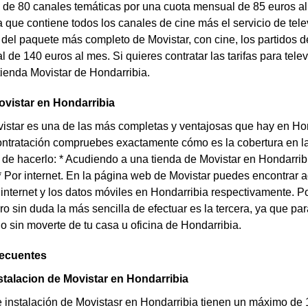
de 80 canales temáticas por una cuota mensual de 85 euros al
a que contiene todos los canales de cine más el servicio de telev
ta del paquete más completo de Movistar, con cine, los partidos d
 de 140 euros al mes. Si quieres contratar las tarifas para telev
 tienda Movistar de Hondarribia.
vistar en Hondarribia
istar es una de las más completas y ventajosas que hay en Ho
ontratación compruebes exactamente cómo es la cobertura en la 
 de hacerlo: * Acudiendo a una tienda de Movistar en Hondarrib
* Por internet. En la página web de Movistar puedes encontrar a
 internet y los datos móviles en Hondarribia respectivamente. P
ero sin duda la más sencilla de efectuar es la tercera, ya que pa
o sin moverte de tu casa u oficina de Hondarribia.
recuentes
stalacion de Movistar en Hondarribia
e instalación de Movistasr en Hondarribia tienen un máximo de