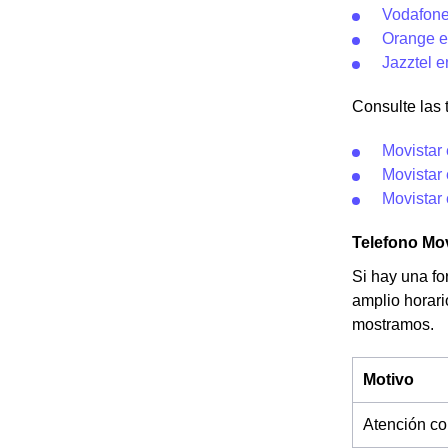
Vodafone
Orange e
Jazztel e
Consulte las t
Movistar
Movistar 
Movistar 
Telefono Mov
Si hay una fo
amplio horari
mostramos.
Motivo
Atención co