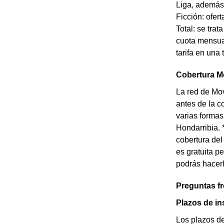
Liga, además 
Ficción: ofert
Total: se tra
cuota mensual
tarifa en una
Cobertura Mo
La red de Mov
antes de la c
varias formas
Hondarribia. 
cobertura del
es gratuita p
podrás hacerl
Preguntas f
Plazos de in
Los plazos d