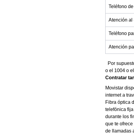
Teléfono de
Atención al
Teléfono pa
Atención par
Por supuesto,
o el 1004 o e
Contratar ta
Movistar disp
internet a tr
Fibra óptica 
telefónica fi
durante los f
que te ofrece
de llamadas a