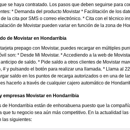
que se haya contratado. Los pasos que deben seguirse para con
entes: * Demanda del producto Movistar * Facilitación de los dat
de la cita por SMS o correo electrónico. * Cita con el técnico i
talación de Movistar pueden variar en función de la zona de Hon
do de Movistar en Hondarribia
 tarjeta prepago con Movistar, puedes recargar en múltiples pu
óvil son: * Desde Mi Movistar. * Accediendo a la web de Movista
 anticipo de saldo. * Pide saldo a otros clientes de Movistar m
do, # y pulsando el botón para realizar una llamada. * Llama al 
rgar saldo en los puntos de recarga autorizados o en una de la
s hacerlo a través de cualquier cajero automático de Hondarri
 empresas Movistar en Hondarribia
 de Hondarribia están de enhorabuena puesto que la compañía 
 que tu negocio sea aún más competitivo. En la actualidad las 
las siguientes: