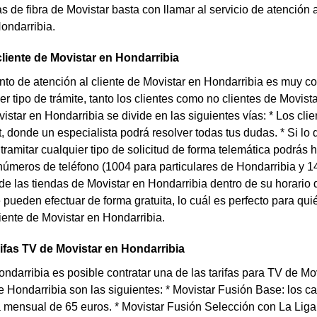
as de fibra de Movistar basta con llamar al servicio de atención 
ondarribia.
cliente de Movistar en Hondarribia
to de atención al cliente de Movistar en Hondarribia es muy co
er tipo de trámite, tanto los clientes como no clientes de Movist
vistar en Hondarribia se divide en las siguientes vías: * Los cl
at, donde un especialista podrá resolver todas tus dudas. * Si lo
tramitar cualquier tipo de solicitud de forma telemática podrás 
números de teléfono (1004 para particulares de Hondarribia y 1
e las tiendas de Movistar en Hondarribia dentro de su horario d
e pueden efectuar de forma gratuita, lo cuál es perfecto para qu
liente de Movistar en Hondarribia.
rifas TV de Movistar en Hondarribia
ondarribia es posible contratar una de las tarifas para TV de Mov
de Hondarribia son las siguientes: * Movistar Fusión Base: los
 mensual de 65 euros. * Movistar Fusión Selección con La Liga: 