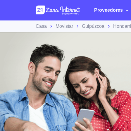
Proveedores
Casa
Movistar
Guipúzcoa
Hondarr