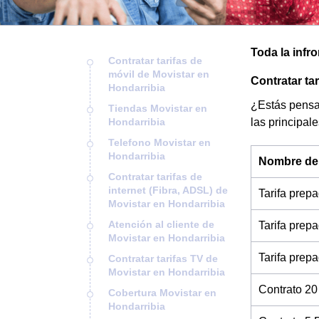
Toda la infr
Contratar tarifas de
móvil de Movistar en
Contratar ta
Hondarribia
¿Estás pensan
Tiendas Movistar en
Hondarribia
las principal
Telefono Movistar en
Hondarribia
Nombre de l
Contratar tarifas de
internet (Fibra, ADSL) de
Tarifa prep
Movistar en Hondarribia
Atención al cliente de
Tarifa prep
Movistar en Hondarribia
Tarifa prep
Contratar tarifas TV de
Movistar en Hondarribia
Contrato 20
Cobertura Movistar en
Hondarribia