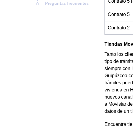
Contrato 5 
Preguntas frecuentes
Contrato 5
Contrato 2
Tiendas Movi
Tanto los cli
tipo de trámi
siempre con l
Guipúzcoa com
trámites pued
vivienda en H
nuevos canale
a Movistar de
datos de un ti
Encuentra tie