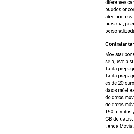
diferentes ca
puedes encon
atencionmovis
persona, pued
personalizada
Contratar ta
Movistar pone
se ajuste a s
Tarifa prepag
Tarifa prepag
es de 20 euro
datos móviles
de datos móvi
de datos móvi
150 minutos y
GB de datos, 
tienda Movist