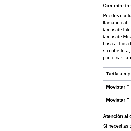
Contratar ta
Puedes contra
llamando al t
tarifas de In
tarifas de Mo
básica. Los c
su cobertura;
poco más ráp
Tarifa sin
Movistar F
Movistar F
Atención al 
Si necesitas 