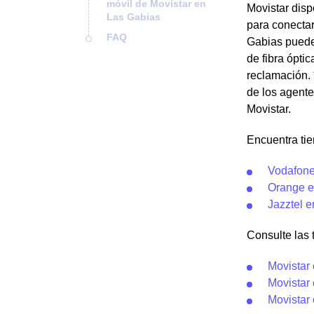
móvil de Movistar en
Movistar disp
Las Gabias
para conectar
FAQ
Gabias pueden
de fibra óptic
reclamación. 
de los agente
Movistar.
Encuentra ti
Vodafone
Orange e
Jazztel 
Consulte las t
Movistar
Movistar 
Movistar