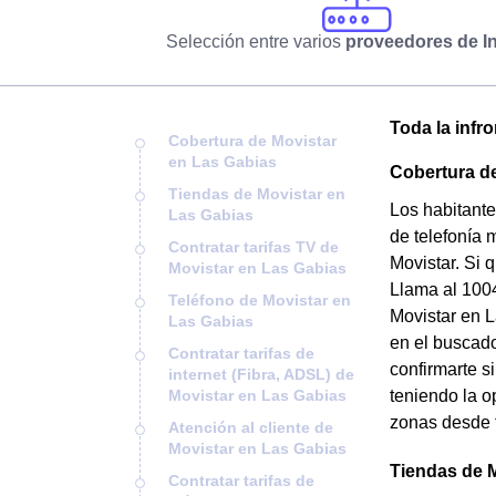
Selección entre varios
proveedores de In
Toda la infr
Cobertura de Movistar
en Las Gabias
Cobertura d
Tiendas de Movistar en
Los habitante
Las Gabias
de telefonía 
Contratar tarifas TV de
Movistar. Si 
Movistar en Las Gabias
Llama al 1004
Teléfono de Movistar en
Movistar en L
Las Gabias
en el buscado
Contratar tarifas de
confirmarte s
internet (Fibra, ADSL) de
Movistar en Las Gabias
teniendo la o
zonas desde t
Atención al cliente de
Movistar en Las Gabias
Tiendas de 
Contratar tarifas de