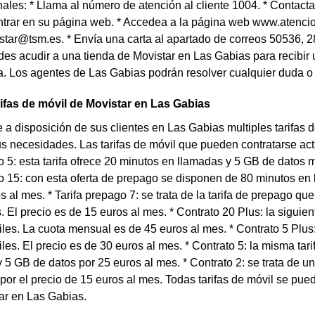
nales: * Llama al número de atención al cliente 1004. * Contact
trar en su página web. * Accedea a la página web www.atencio
tar@tsm.es. * Envía una carta al apartado de correos 50536, 2
es acudir a una tienda de Movistar en Las Gabias para recibir u
. Los agentes de Las Gabias podrán resolver cualquier duda o a
rifas de móvil de Movistar en Las Gabias
 a disposición de sus clientes en Las Gabias multiples tarifas
us necesidades. Las tarifas de móvil que pueden contratarse ac
o 5: esta tarifa ofrece 20 minutos en llamadas y 5 GB de datos m
o 15: con esta oferta de prepago se disponen de 80 minutos en
s al mes. * Tarifa prepago 7: se trata de la tarifa de prepago q
. El precio es de 15 euros al mes. * Contrato 20 Plus: la siguien
les. La cuota mensual es de 45 euros al mes. * Contrato 5 Plus: 
les. El precio es de 30 euros al mes. * Contrato 5: la misma tar
 5 GB de datos por 25 euros al mes. * Contrato 2: se trata de u
por el precio de 15 euros al mes. Todas tarifas de móvil se pue
ar en Las Gabias.