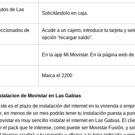
dos de Las
Solicitándolo en caja.
eccionados de
Acude a un cajero, introduce tu tarjeta y se
opción “recargar saldo”.
En la app Mi Movistar.
En la página web de 
o
Marca el 2200
stalacion de Movistar en Las Gabias
Este es el plazo de instalación del internet en tu vivienda o e
, en menos de un mes podrás tener tu instalación puesta a punt
vistar es muy sencillo instalar el internet en Las Gabias. El cl
r el pack que le interese, como puede ser Movistar Fusión, y soli
El técnico acudirá a tu vivienda u oficina a la hora indicada a p