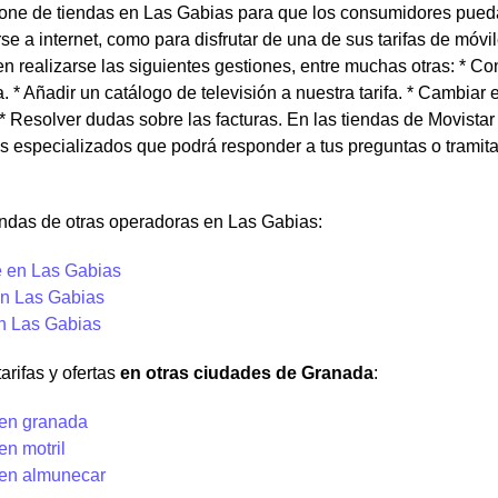
one de tiendas en Las Gabias para que los consumidores puedan
se a internet, como para disfrutar de una de sus tarifas de móv
 realizarse las siguientes gestiones, entre muchas otras: * Cont
a. * Añadir un catálogo de televisión a nuestra tarifa. * Cambiar e
* Resolver dudas sobre las facturas. En las tiendas de Movista
s especializados que podrá responder a tus preguntas o tramita
endas de otras operadoras en Las Gabias:
 en Las Gabias
n Las Gabias
en Las Gabias
arifas y ofertas
en otras ciudades de Granada
:
 en granada
en motril
 en almunecar