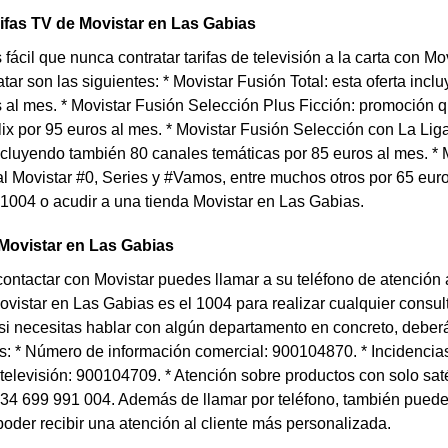
rifas TV de Movistar en Las Gabias
fácil que nunca contratar tarifas de televisión a la carta con M
ar son las siguientes: * Movistar Fusión Total: esta oferta inclu
 al mes. * Movistar Fusión Selección Plus Ficción: promoción q
lix por 95 euros al mes. * Movistar Fusión Selección con La Liga
ncluyendo también 80 canales temáticas por 85 euros al mes. * 
al Movistar #0, Series y #Vamos, entre muchos otros por 65 euros
 1004 o acudir a una tienda Movistar en Las Gabias.
Movistar en Las Gabias
contactar con Movistar puedes llamar a su teléfono de atención 
ovistar en Las Gabias es el 1004 para realizar cualquier consulta
si necesitas hablar con algún departamento en concreto, deberá
: * Número de información comercial: 900104870. * Incidencias 
televisión: 900104709. * Atención sobre productos con solo saté
: 34 699 991 004. Además de llamar por teléfono, también puede
oder recibir una atención al cliente más personalizada.