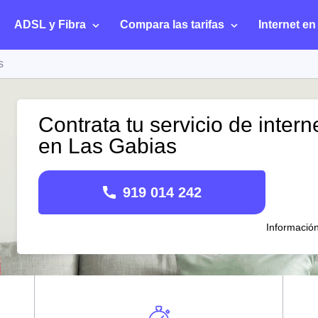
ADSL y Fibra
Compara las tarifas
Internet en
s
Contrata tu servicio de intern
en Las Gabias
919 014 242
Informació