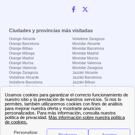
Ciudades y provincias más visitadas
Orange Alicante
Vodafone Zaragoza
Orange Barcelona
Movistar Alicante
Orange Bilbao
Movistar Barcelona
Orange Málaga
Movistar Madrid
Orange Madrid
Movistar Murcia
Orange Murcia
Movistar Valencia
Orange Valencia
Movistar Zaragoza
Orange Zaragoza
Jazztel Alicante
Vodafone Alicante
Jazztel Barcelona
Vodafone Barcelona
Jazztel Bilbao
Vodafone Córdoba
Jazztel Córdoba
Vodafone Málaga
Jazztel Madrid
Vodafone Madrid
Jazztel Málaga
Vodafone Murcia
Jazztel Valencia
Vodafone Valencia
Jazztel Zaragoza
Sobre Zona-internet.com
¿Quiénes somos?
Contacto
El grupo papernest