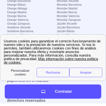
Orange Barcelona
Movistar Alicante
Orange Bilbao
Movistar Barcelona
Orange Málaga
Movistar Madrid
Orange Madrid
Movistar Murcia
Orange Murcia
Movistar Valencia
Orange Valencia
Movistar Zaragoza
Orange Zaragoza
Jazztel Alicante
Vodafone Alicante
Jazztel Barcelona
Vodafone Barcelona
Jazztel Bilbao
Vodafone Córdoba
Jazztel Córdoba
Vodafone Málaga
Jazztel Madrid
Vodafone Madrid
Jazztel Málaga
Vodafone Murcia
Jazztel Valencia
Vodafone Valencia
Jazztel Zaragoza
Sobre Zona-internet.com
¿Quiénes somos?
Contacto
El grupo papernest
Aviso legal
Nuestras ofertas de trabajo
papernest en el mundo
España
Italia
Francia
Reino Unido
Contratar
Copyright © Zona-internet.com – Todos los
derechos reservados