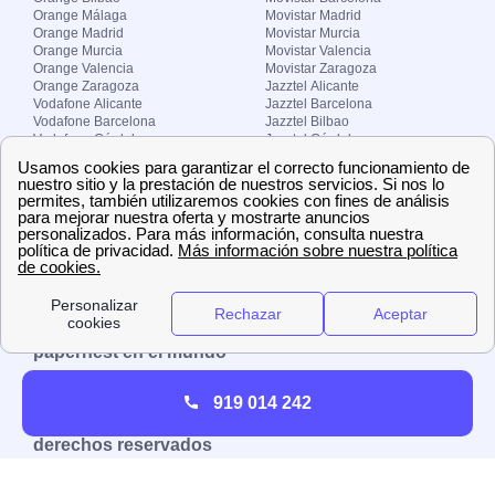
Orange Málaga
Movistar Madrid
Orange Madrid
Movistar Murcia
Orange Murcia
Movistar Valencia
Orange Valencia
Movistar Zaragoza
Orange Zaragoza
Jazztel Alicante
Vodafone Alicante
Jazztel Barcelona
Vodafone Barcelona
Jazztel Bilbao
Vodafone Córdoba
Jazztel Córdoba
Vodafone Málaga
Jazztel Madrid
Vodafone Madrid
Jazztel Málaga
Vodafone Murcia
Jazztel Valencia
Vodafone Valencia
Jazztel Zaragoza
Sobre Zona-internet.com
¿Quiénes somos?
Contacto
El grupo papernest
Aviso legal
Nuestras ofertas de trabajo
papernest en el mundo
España
Italia
Francia
Reino Unido
919 014 242
Copyright © Zona-internet.com – Todos los
derechos reservados