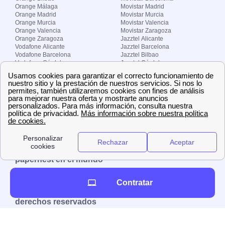
Orange Málaga
Movistar Madrid
Orange Madrid
Movistar Murcia
Orange Murcia
Movistar Valencia
Orange Valencia
Movistar Zaragoza
Orange Zaragoza
Jazztel Alicante
Vodafone Alicante
Jazztel Barcelona
Vodafone Barcelona
Jazztel Bilbao
Vodafone Córdoba
Jazztel Córdoba
Vodafone Málaga
Jazztel Madrid
Vodafone Madrid
Jazztel Málaga
Vodafone Murcia
Jazztel Valencia
Vodafone Valencia
Jazztel Zaragoza
Sobre Zona-internet.com
¿Quiénes somos?
Contacto
El grupo papernest
Aviso legal
Nuestras ofertas de trabajo
papernest en el mundo
España
Italia
Francia
Reino Unido
Contratar
Copyright © Zona-internet.com – Todos los
derechos reservados