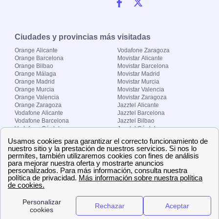
Ciudades y provincias más visitadas
Orange Alicante
Vodafone Zaragoza
Orange Barcelona
Movistar Alicante
Orange Bilbao
Movistar Barcelona
Orange Málaga
Movistar Madrid
Orange Madrid
Movistar Murcia
Orange Murcia
Movistar Valencia
Orange Valencia
Movistar Zaragoza
Orange Zaragoza
Jazztel Alicante
Vodafone Alicante
Jazztel Barcelona
Vodafone Barcelona
Jazztel Bilbao
Vodafone Córdoba
Jazztel Córdoba
Vodafone Málaga
Jazztel Madrid
Vodafone Madrid
Jazztel Málaga
Vodafone Murcia
Jazztel Valencia
Vodafone Valencia
Jazztel Zaragoza
Sobre Zona-internet.com
¿Quiénes somos?
Contacto
El grupo papernest
Aviso legal
Nuestras ofertas de trabajo