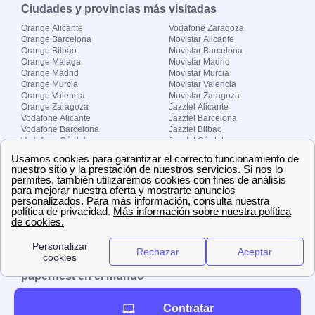
Ciudades y provincias más visitadas
Orange Alicante
Vodafone Zaragoza
Orange Barcelona
Movistar Alicante
Orange Bilbao
Movistar Barcelona
Orange Málaga
Movistar Madrid
Orange Madrid
Movistar Murcia
Orange Murcia
Movistar Valencia
Orange Valencia
Movistar Zaragoza
Orange Zaragoza
Jazztel Alicante
Vodafone Alicante
Jazztel Barcelona
Vodafone Barcelona
Jazztel Bilbao
Vodafone Córdoba
Jazztel Córdoba
Vodafone Málaga
Jazztel Madrid
Vodafone Madrid
Jazztel Málaga
Vodafone Murcia
Jazztel Valencia
Vodafone Valencia
Jazztel Zaragoza
Sobre Zona-internet.com
¿Quiénes somos?
Contacto
El grupo papernest
Aviso legal
Nuestras ofertas de trabajo
papernest en el mundo
España
Italia
Francia
Reino Unido
Contratar