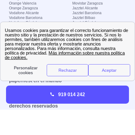
Orange Valencia
Movistar Zaragoza
Orange Zaragoza
Jazztel Alicante
Vodafone Alicante
Jazztel Barcelona
Vodafone Barcelona
Jazztel Bilbao
Vodafone Córdoba
Jazztel Córdoba
Vodafone Málaga
Jazztel Madrid
Vodafone Madrid
Jazztel Málaga
Vodafone Murcia
Jazztel Valencia
Vodafone Valencia
Jazztel Zaragoza
Sobre Zona-internet.com
¿Quiénes somos?
Contacto
El grupo papernest
Aviso legal
Nuestras ofertas de trabajo
papernest en el mundo
España
Italia
Francia
Reino Unido
919 014 242
Copyright © Zona-internet.com – Todos los
derechos reservados