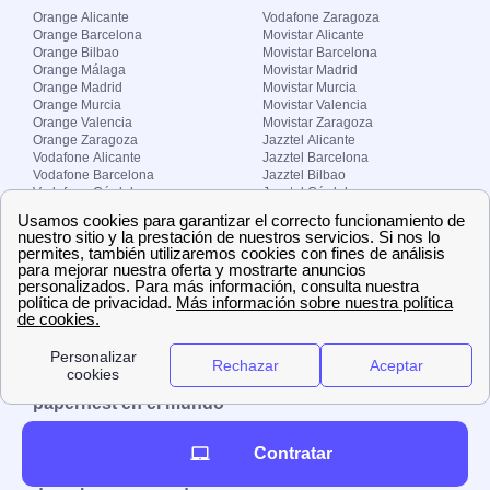
Orange Alicante
Vodafone Zaragoza
Orange Barcelona
Movistar Alicante
Orange Bilbao
Movistar Barcelona
Orange Málaga
Movistar Madrid
Orange Madrid
Movistar Murcia
Orange Murcia
Movistar Valencia
Orange Valencia
Movistar Zaragoza
Orange Zaragoza
Jazztel Alicante
Vodafone Alicante
Jazztel Barcelona
Vodafone Barcelona
Jazztel Bilbao
Vodafone Córdoba
Jazztel Córdoba
Vodafone Málaga
Jazztel Madrid
Vodafone Madrid
Jazztel Málaga
Vodafone Murcia
Jazztel Valencia
Vodafone Valencia
Jazztel Zaragoza
Sobre Zona-internet.com
¿Quiénes somos?
Contacto
El grupo papernest
Aviso legal
Nuestras ofertas de trabajo
papernest en el mundo
España
Italia
Francia
Reino Unido
Contratar
Copyright © Zona-internet.com – Todos los