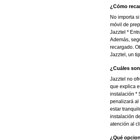
¿Cómo recar
No importa si
móvil de prep
Jazztel * Ent
Además, según
recargado. Ot
Jazztel, un t
¿Cuáles son 
Jazztel no of
que explica e
instalación *
penalizará al
estar tranqui
instalación d
atención al cl
¿Qué opcion