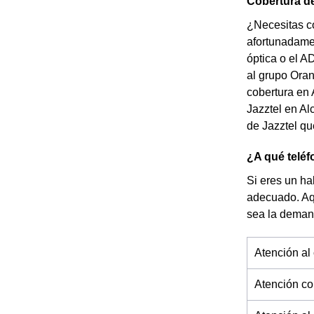
Cobertura de
¿Necesitas co
afortunadamen
óptica o el A
al grupo Oran
cobertura en 
Jazztel en Al
de Jazztel qu
¿A qué teléf
Si eres un ha
adecuado. Aq
sea la deman
Atención al 
Atención co