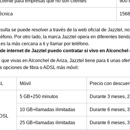
 cliente para empresas que no son clientes
900 
técnica
1568
nsulta se puede resolver a través de la web oficial de Jazztel, 
éfono. Por otro lado, la marca Jazztel opera en diferentes tien
 es la más cercana a ti y llamar por teléfono.
 de internet de Jazztel puedo contratar si vivo en Alconchel
que vivas en Alconchel de Ariza, Jazztel tiene para ti unas ofert
s opciones de fibra o ADSL más móvil:
SL
Móvil
Precio con descuen
5 GB+250 minutos
Durante 3 meses, 2
10 GB+llamadas ilimitadas
Durante 6 meses, 3
ADSL
25 GB+llamadas ilimitadas
Durante 6 meses, 3