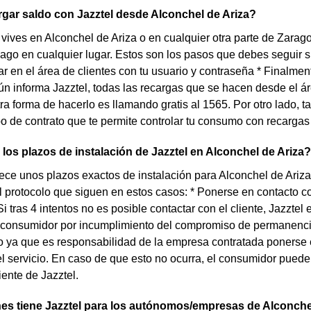
gar saldo con Jazztel desde Alconchel de Ariza?
 vives en Alconchel de Ariza o en cualquier otra parte de Zarago
ago en cualquier lugar. Estos son los pasos que debes seguir si q
rar en el área de clientes con tu usuario y contraseña * Finalmen
 informa Jazztel, todas las recargas que se hacen desde el ár
ra forma de hacerlo es llamando gratis al 1565. Por otro lado, 
ipo de contrato que te permite controlar tu consumo con recarga
los plazos de instalación de Jazztel en Alconchel de Ariza?
rece unos plazos exactos de instalación para Alconchel de Ariza
l protocolo que siguen en estos casos: * Ponerse en contacto co
 Si tras 4 intentos no es posible contactar con el cliente, Jazzt
 consumidor por incumplimiento del compromiso de permanencia.
lo ya que es responsabilidad de la empresa contratada ponerse 
el servicio. En caso de que esto no ocurra, el consumidor puede
iente de Jazztel.
es tiene Jazztel para los autónomos/empresas de Alconche