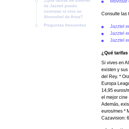
¿Qué tarifas de internet
Movistar 
de Jazztel puedo
contratar si vivo en
Consulte las t
Alconchel de Ariza?
Preguntas frecuentes
Jazztel 
Jazztel e
Jazztel e
¿Qué tarifas
Si vives en A
existen y sus
del Rey. * O
Europa Leagu
14,95 euros/m
el mejor cine
Además, exist
euros/mes * M
Cazavision: 6