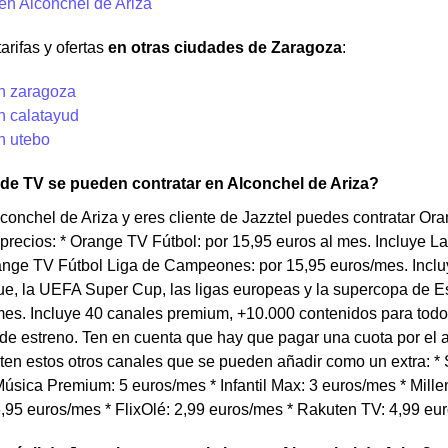
en Alconchel de Ariza
arifas y ofertas
en otras ciudades de Zaragoza
:
en zaragoza
n calatayud
n utebo
 de TV se pueden contratar en Alconchel de Ariza?
lconchel de Ariza y eres cliente de Jazztel puedes contratar O
 precios: * Orange TV Fútbol: por 15,95 euros al mes. Incluye
range TV Fútbol Liga de Campeones: por 15,95 euros/mes. Inc
e, la UEFA Super Cup, las ligas europeas y la supercopa de Es
es. Incluye 40 canales premium, +10.000 contenidos para todo 
 de estreno. Ten en cuenta que hay que pagar una cuota por el
en estos otros canales que se pueden añadir como un extra: * S
úsica Premium: 5 euros/mes * Infantil Max: 3 euros/mes * Millen
,95 euros/mes * FlixOlé: 2,99 euros/mes * Rakuten TV: 4,99 eu