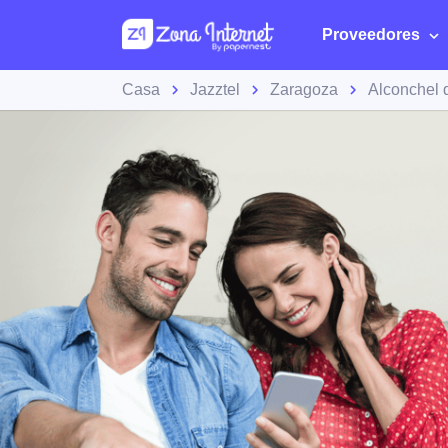
Proveedores
Casa
Jazztel
Zaragoza
Alconchel 