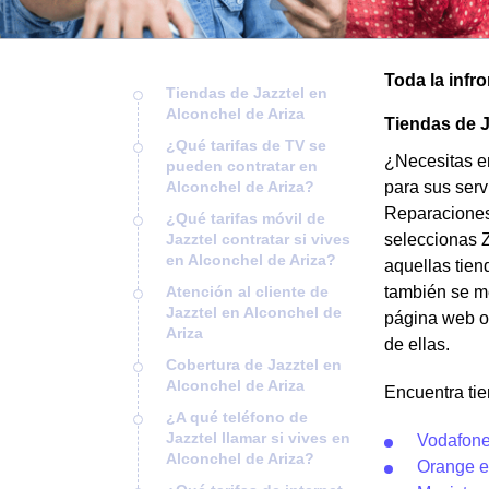
Toda la infr
Tiendas de Jazztel en
Alconchel de Ariza
Tiendas de J
¿Qué tarifas de TV se
¿Necesitas en
pueden contratar en
Alconchel de Ariza?
para sus serv
Reparaciones 
¿Qué tarifas móvil de
Jazztel contratar si vives
seleccionas Z
en Alconchel de Ariza?
aquellas tien
Atención al cliente de
también se me
Jazztel en Alconchel de
página web o 
Ariza
de ellas.
Cobertura de Jazztel en
Alconchel de Ariza
Encuentra tie
¿A qué teléfono de
Jazztel llamar si vives en
Vodafone
Alconchel de Ariza?
Orange e