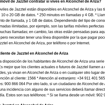
 móvil de Jazztel contratar si vives en Alconchel de Ariza?
óviles de Jazztel están disponibles en Alconchel de Ariza y las
4, 10 o 20 GB de datos. * 250 minutos en llamadas y 4 GB. * Ll
nto de llamada, y 1 GB de datos. Dependiendo del tipo de con
lamadas ilimitadas, por ejemplo, son las tarifas móviles perfecta
uchas llamadas; en cambio, las otras están pensadas para aqu
pero necesitan tener una línea disponible por la que pagar poco
ztel en Alconchel de Ariza, por teléfono o por Internet.
cliente de Jazztel en Alconchel de Ariza
a disposición de los habitantes de Alconchel de Ariza una seri
Es mejor que los clientes actuales o futuros de Jazztel llamen 
es, ya vivan en Alconchel de Ariza o en cualquier otro lugar 
tención al cliente: 1566 * Atención al extranjero: +34 911 401 56
es: 900 866 064 Por otro lado, si un ciudadano de Alconchel de
una incidencia con alguno de sus servicios deberá llamar direct
día. Estos son sus teléfonos: * Si se llama desde un móvil: 902 