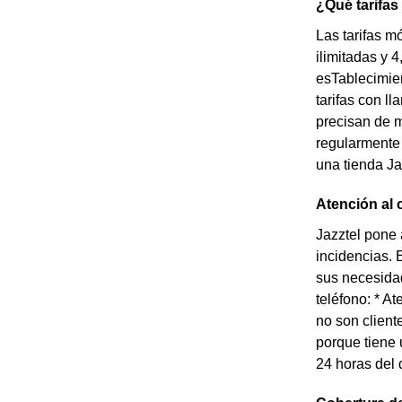
¿Qué tarifas
Las tarifas m
ilimitadas y 
esTablecimie
tarifas con l
precisan de m
regularmente 
una tienda Jaz
Atención al 
Jazztel pone 
incidencias. 
sus necesidad
teléfono: * A
no son client
porque tiene 
24 horas del 