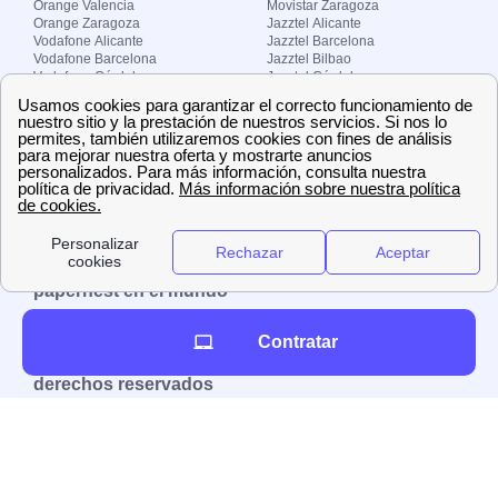
Orange Valencia
Movistar Zaragoza
Orange Zaragoza
Jazztel Alicante
Vodafone Alicante
Jazztel Barcelona
Vodafone Barcelona
Jazztel Bilbao
Vodafone Córdoba
Jazztel Córdoba
Vodafone Málaga
Jazztel Madrid
Vodafone Madrid
Jazztel Málaga
Vodafone Murcia
Jazztel Valencia
Vodafone Valencia
Jazztel Zaragoza
Sobre Zona-internet.com
¿Quiénes somos?
Contacto
El grupo papernest
Aviso legal
Nuestras ofertas de trabajo
papernest en el mundo
España
Italia
Francia
Reino Unido
Contratar
Copyright © Zona-internet.com – Todos los
derechos reservados