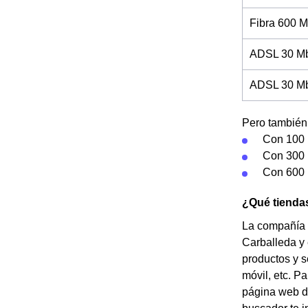
Fibra 600 M
ADSL 30 Mb
ADSL 30 Mb 
Pero también 
Con 100 
Con 300 
Con 600 
¿Qué tiendas
La compañía J
Carballeda y 
productos y se
móvil, etc. P
página web de