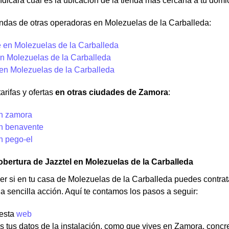
ndicará cuál es la ubicación de la tienda más cercana a tu domi
ndas de otras operadoras en Molezuelas de la Carballeda:
 en Molezuelas de la Carballeda
n Molezuelas de la Carballeda
 en Molezuelas de la Carballeda
arifas y ofertas
en otras ciudades de Zamora
:
en zamora
en benavente
n pego-el
bertura de Jazztel en Molezuelas de la Carballeda
r si en tu casa de Molezuelas de la Carballeda puedes contrata
a sencilla acción. Aquí te contamos los pasos a seguir:
 esta
web
s tus datos de la instalación, como que vives en Zamora, conc