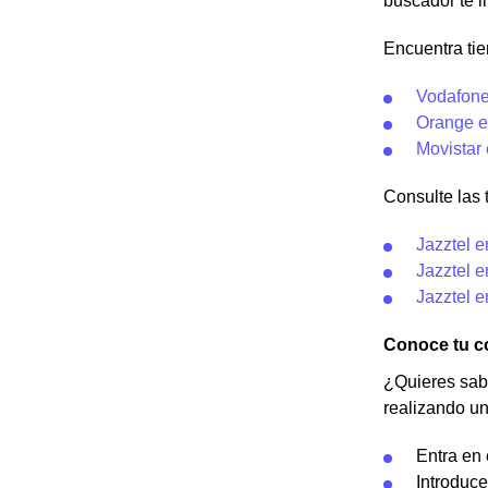
buscador te i
Encuentra tie
Vodafone
Orange e
Movistar
Consulte las t
Jazztel 
Jazztel 
Jazztel e
Conoce tu co
¿Quieres sabe
realizando un
Entra en
Introduce