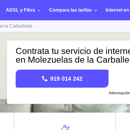
ADSL y Fibra
Compara las tarifas
Internet en
e la Carballeda
Contrata tu servicio de intern
en Molezuelas de la Carball
919 014 242
Informació