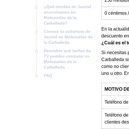
250 minuto
¿Qué tiendas de Jazztel
encontramos en
0 céntimos 
Molezuelas de la
Carballeda?
En la actuali
Conoce tu cobertura de
descuento en 
Jazztel en Molezuelas de
la Carballeda
¿Cuál es el 
Descubre qué tarifas de
Si necesitas 
TV puedes contratar en
Carballeda si
Molezuelas de la
como no clien
Carballeda
uno u otro. E
FAQ
MOTIVO D
Teléfono de
Teléfono de
clientes des