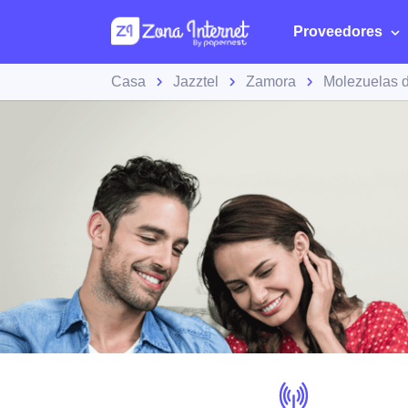
Proveedores
Casa
Jazztel
Zamora
Molezuelas d