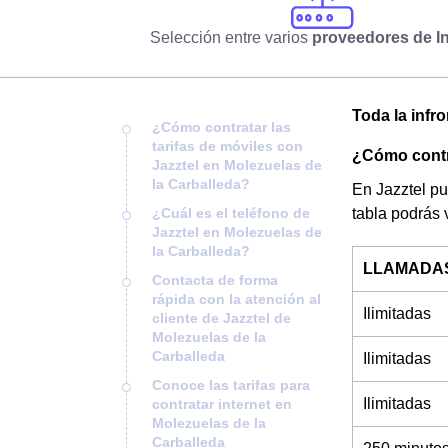
Selección entre varios
proveedores de In
Toda la infr
¿Cómo contratar las
tarifas de móviles con
¿Cómo contra
Jazztel en Molezuelas de
la Carballeda?
En Jazztel pu
¿Cuál es el teléfono de
tabla podrás 
Jazztel en Molezuelas de
la Carballeda?
LLAMADA
Contacta de forma
rápida con la atención al
Ilimitadas
cliente de Jazztel de
Molezuelas de la
Carballeda
Ilimitadas
Conoce las tarifas para
Ilimitadas
contratar internet en
Molezuelas de la
Carballeda