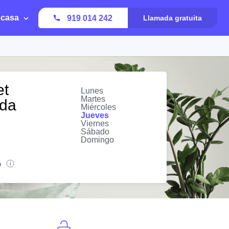
 casa
919 014 242
Llamada gratuita
et
Lunes
Martes
eda
Miércoles
Jueves
Viernes
Sábado
Domingo
n