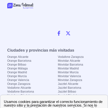
Ciudades y provincias más visitadas
Orange Alicante
Vodafone Zaragoza
Orange Barcelona
Movistar Alicante
Orange Bilbao
Movistar Barcelona
Orange Málaga
Movistar Madrid
Orange Madrid
Movistar Murcia
Orange Murcia
Movistar Valencia
Orange Valencia
Movistar Zaragoza
Orange Zaragoza
Jazztel Alicante
Vodafone Alicante
Jazztel Barcelona
Vodafone Barcelona
Jazztel Bilbao
Vodafone Córdoba
Jazztel Córdoba
Vodafone Málaga
Jazztel Madrid
Vodafone Madrid
Jazztel Málaga
Vodafone Murcia
Jazztel Valencia