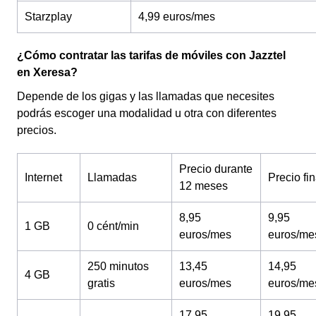
Starzplay
4,99 euros/mes
¿Cómo contratar las tarifas de móviles con Jazztel
en Xeresa?
Depende de los gigas y las llamadas que necesites
podrás escoger una modalidad u otra con diferentes
precios.
Precio durante
Internet
Llamadas
Precio fin
12 meses
8,95
9,95
1 GB
0 cént/min
euros/mes
euros/me
250 minutos
13,45
14,95
4 GB
gratis
euros/mes
euros/me
17,95
19,95