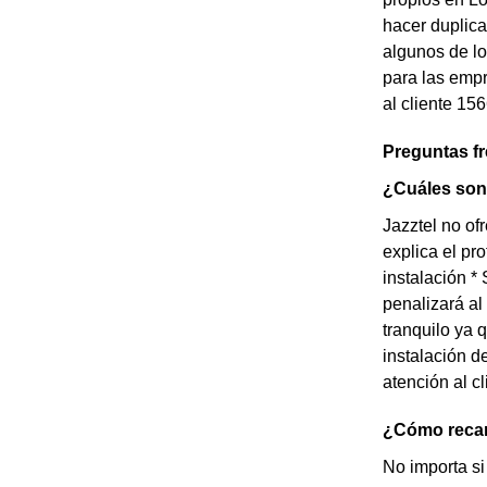
hacer duplica
algunos de lo
para las empr
al cliente 15
Preguntas f
¿Cuáles son 
Jazztel no of
explica el pr
instalación *
penalizará al
tranquilo ya 
instalación d
atención al cl
¿Cómo recarg
No importa si