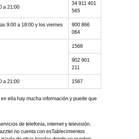
34 911 401
0 a 21:00
565
as 9:00 a 18:00 y los viernes
900 866
064
1568
902 901
211
0 a 21:00
1567
l, en ella hay mucha información y puede que
vicios de telefonía, internet y televisión.
azztel no cuenta con esTablecimientos
 a través de otras tiendas donde se pueden