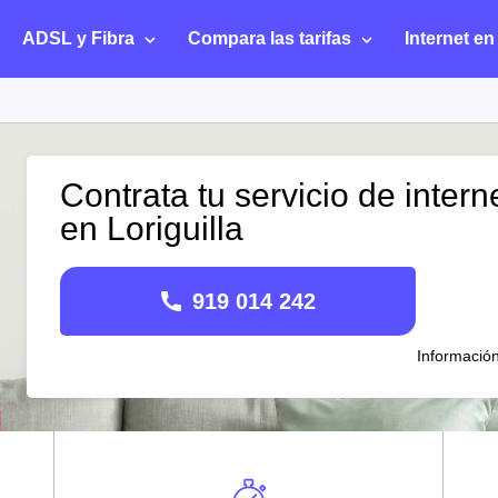
ADSL y Fibra
Compara las tarifas
Internet en
Contrata tu servicio de intern
en Loriguilla
919 014 242
Informació