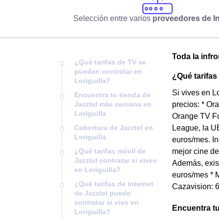
Selección entre varios
proveedores de In
Toda la infro
¿Qué tarifas de TV se
pueden contratar en
¿Qué tarifas
Loriguilla?
Si vives en L
Encuentra tu tienda de
Jazztel más cercana en
precios: * Or
Loriguilla
Orange TV Fú
Cobertura de Jazztel en
League, la UE
Loriguilla
euros/mes. In
¿Qué tarifas móvil de
mejor cine de
Jazztel contratar si vives
Además, exist
en Loriguilla?
euros/mes * M
¿Qué tarifas de internet
Cazavision: 6
de Jazztel puedo
contratar si vivo en
Encuentra tu
Loriguilla?