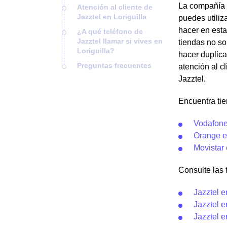
La compañía J
Atención al cliente de
Jazztel en Loriguilla
puedes utiliz
hacer en esta
¿A qué teléfono de
Jazztel llamar si vives en
tiendas no so
Loriguilla?
hacer duplica
Preguntas frecuentes
atención al c
Jazztel.
Encuentra tie
Vodafone 
Orange en
Movistar 
Consulte las t
Jazztel e
Jazztel e
Jazztel 