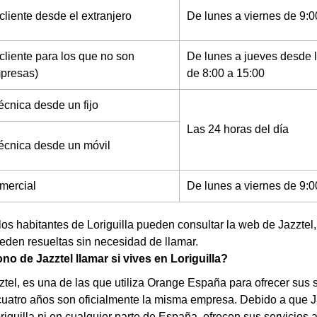
cliente desde el extranjero
De lunes a viernes de 9:0
cliente para los que no son
De lunes a jueves desde l
mpresas)
de 8:00 a 15:00
écnica desde un fijo
Las 24 horas del día
técnica desde un móvil
mercial
De lunes a viernes de 9:0
los habitantes de Loriguilla pueden consultar la web de Jazzte
den resueltas sin necesidad de llamar.
no de Jazztel llamar si vives en Loriguilla?
tel, es una de las que utiliza Orange España para ofrecer sus ser
uatro años son oficialmente la misma empresa. Debido a que J
riguilla ni en cualquier parte de España, ofrecen sus servicios