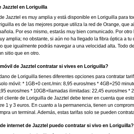
 Jazztel en Loriguilla
de Jazztel es muy amplia y está disponible en Loriguilla para t
riguilla es de las mejores porque utiliza la red de Orange, que 
añola. Por eso mismo, estarás muy bien comunicado. Por otro lad
 amplia; no obstante, si aún no ha llegado la fibra óptica a tu d
lo que igualmente podrás navegar a una velocidad alta. Todo d
n sitio que en otro.
móvil de Jazztel contratar si vives en Loriguilla?
dano de Loriguilla tienes diferentes opciones para contratar tari
solo móvil: * 1GB+0 cent./min: 8,95 euros/mes * 4GB+250 minu
7,95 euros/mes * 10GB+llamadas ilimitadas: 22,45 euros/mes *
el cliente de Loriguilla de Jazztel debe tener en cuenta que es
re 1 y 3 euros. En cuanto a la permanencia, tienen un compro
pra un terminal. Además, estas tarifas solo se pueden contrat
de internet de Jazztel puedo contratar si vivo en Loriguilla?