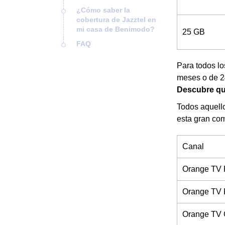
¿Cómo saber la
cobertura de Jazztel en
mi casa de Benimodo?
25 GB
FAQ
Para todos l
meses o de 24
Descubre qu
Todos aquello
esta gran com
Canal
Orange TV 
Orange TV 
Orange TV 