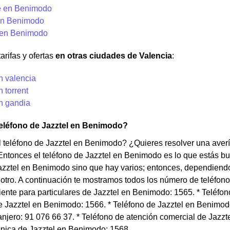
e en Benimodo
en Benimodo
 en Benimodo
arifas y ofertas
en otras ciudades de Valencia
:
n valencia
n torrent
en gandia
teléfono de Jazztel en Benimodo?
 teléfono de Jazztel en Benimodo? ¿Quieres resolver una avería
ntonces el teléfono de Jazztel en Benimodo es lo que estás bu
azztel en Benimodo sino que hay varios; entonces, dependiendo 
otro. A continuación te mostramos todos los número de teléfon
liente para particulares de Jazztel en Benimodo: 1565. * Teléfo
 Jazztel en Benimodo: 1566. * Teléfono de Jazztel en Benimod
anjero: 91 076 66 37. * Teléfono de atención comercial de Jazz
cnica de Jazztel en Benimodo: 1568