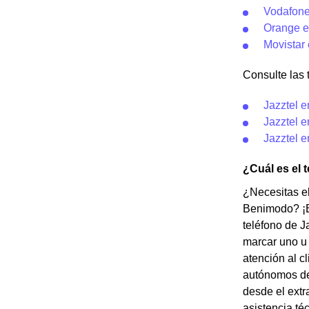
Vodafon
Orange 
Movistar
Consulte las t
Jazztel e
Jazztel e
Jazztel 
¿Cuál es el 
¿Necesitas el
Benimodo? ¡E
teléfono de J
marcar uno u 
atención al c
autónomos de
desde el extr
asistencia té