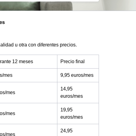
tes
lidad u otra con diferentes precios.
urante 12 meses
Precio final
os/mes
9,95 euros/mes
14,95
ros/mes
euros/mes
19,95
ros/mes
euros/mes
24,95
ros/mes