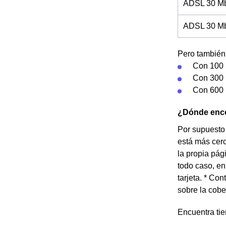
ADSL 30 Mb
ADSL 30 Mb 
Pero también 
Con 100 
Con 300 
Con 600 
¿Dónde enco
Por supuesto 
está más cerc
la propia pág
todo caso, en
tarjeta. * Con
sobre la cobe
Encuentra ti