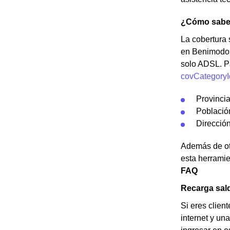
¿Cómo saber
La cobertura s
en Benimodo q
solo ADSL. P
covCategoryI
Provinci
Població
Dirección
Además de otr
esta herramie
FAQ
Recarga sal
Si eres clien
internet y una