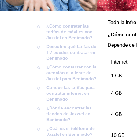
Toda la infr
¿Cómo contratar las
tarifas de móviles con
¿Cómo contra
Jazztel en Benimodo?
Depende de l
Descubre qué tarifas de
TV puedes contratar en
Benimodo
Internet
¿Cómo contactar con la
atención al cliente de
1 GB
Jazztel para Benimodo?
Conoce las tarifas para
4 GB
contratar internet en
Benimodo
¿Dónde encontrar las
tiendas de Jazztel en
4 GB
Benimodo?
¿Cuál es el teléfono de
Jazztel en Benimodo?
10 GB