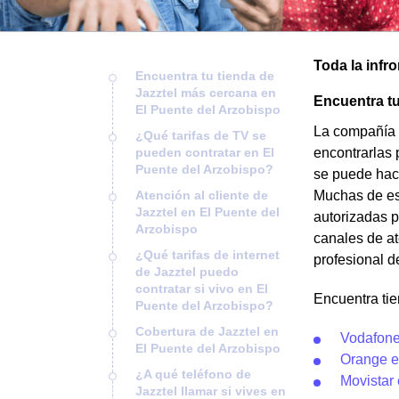
Toda la infr
Encuentra tu tienda de
Jazztel más cercana en
Encuentra tu
El Puente del Arzobispo
La compañía J
¿Qué tarifas de TV se
pueden contratar en El
encontrarlas 
Puente del Arzobispo?
se puede hace
Atención al cliente de
Muchas de est
Jazztel en El Puente del
autorizadas p
Arzobispo
canales de at
¿Qué tarifas de internet
profesional d
de Jazztel puedo
contratar si vivo en El
Encuentra tie
Puente del Arzobispo?
Cobertura de Jazztel en
Vodafone
El Puente del Arzobispo
Orange e
¿A qué teléfono de
Movistar
Jazztel llamar si vives en