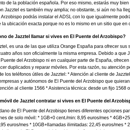
nto de la población española. Por eso mismo, estarás muy bien 
on Jazztel es también muy amplia; no obstante, si aún no ha llega
 Arzobispo podrás instalar el ADSL con lo que igualmente podr
la ubicación exacta porque no es lo mismo en un sitio que en o
ono de Jazztel llamar si vives en El Puente del Arzobispo?
tel, es una de las que utiliza Orange España para ofrecer sus ser
uatro años son oficialmente la misma empresa. Debido a que J
 Puente del Arzobispo ni en cualquier parte de España, ofrecen 
er duplicados y reparar móviles. Por esta razón, su atención pe
e los teléfonos útiles de Jazztel: * Atención al cliente de Jazzt
empresas y autónomos de El Puente del Arzobispo que quieran c
ención al cliente 1566 * Asistencia técnica: desde un fijo 1568
 móvil de Jazztel contratar si vives en El Puente del Arzobi
dano de El Puente del Arzobispo tienes diferentes opciones para 
ones de solo móvil: * 1GB+0 cent./min: 8,95 euros/mes * 4GB+
7,95 euros/mes * 10GB+llamadas ilimitadas: 22,45 euros/mes *