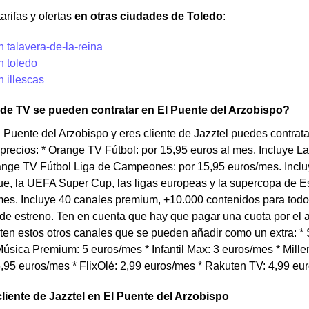
arifas y ofertas
en otras ciudades de Toledo
:
n talavera-de-la-reina
n toledo
n illescas
 de TV se pueden contratar en El Puente del Arzobispo?
l Puente del Arzobispo y eres cliente de Jazztel puedes contra
 precios: * Orange TV Fútbol: por 15,95 euros al mes. Incluye
range TV Fútbol Liga de Campeones: por 15,95 euros/mes. Inc
e, la UEFA Super Cup, las ligas europeas y la supercopa de Es
es. Incluye 40 canales premium, +10.000 contenidos para todo 
 de estreno. Ten en cuenta que hay que pagar una cuota por el
en estos otros canales que se pueden añadir como un extra: * S
úsica Premium: 5 euros/mes * Infantil Max: 3 euros/mes * Millen
,95 euros/mes * FlixOlé: 2,99 euros/mes * Rakuten TV: 4,99 eu
cliente de Jazztel en El Puente del Arzobispo