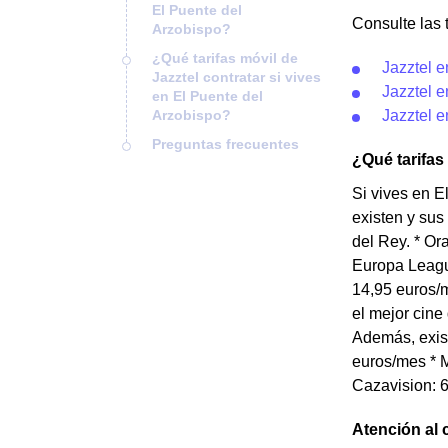
El Puente del
Consulte las t
Arzobispo?
¿Qué tarifas móvil de
Jazztel e
Jazztel contratar si vives
Jazztel e
en El Puente del
Arzobispo?
Jazztel e
Preguntas frecuentes
¿Qué tarifas
Si vives en E
existen y sus
del Rey. * O
Europa Leagu
14,95 euros/m
el mejor cine
Además, exist
euros/mes * M
Cazavision: 6
Atención al 