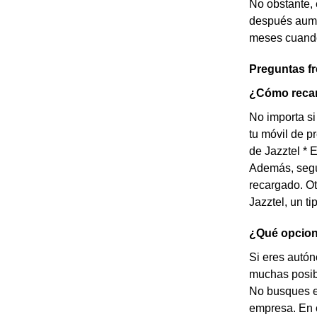
No obstante, 
después aume
meses cuando 
Preguntas f
¿Cómo recar
No importa si
tu móvil de p
de Jazztel * 
Además, según
recargado. Ot
Jazztel, un t
¿Qué opcion
Si eres autón
muchas posibi
No busques e
empresa. En c