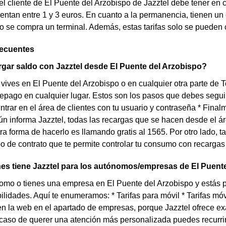
el cliente de El Puente del Arzobispo de Jazztel debe tener en 
ntan entre 1 y 3 euros. En cuanto a la permanencia, tienen u
se compra un terminal. Además, estas tarifas solo se pueden c
recuentes
gar saldo con Jazztel desde El Puente del Arzobispo?
 vives en El Puente del Arzobispo o en cualquier otra parte de T
repago en cualquier lugar. Estos son los pasos que debes seguir s
Entrar en el área de clientes con tu usuario y contraseña * Final
 informa Jazztel, todas las recargas que se hacen desde el ár
ra forma de hacerlo es llamando gratis al 1565. Por otro lado, 
ipo de contrato que te permite controlar tu consumo con recarga
es tiene Jazztel para los autónomos/empresas de El Puent
omo o tienes una empresa en El Puente del Arzobispo y estás p
lidades. Aquí te enumeramos: * Tarifas para móvil * Tarifas móvil
n la web en el apartado de empresas, porque Jazztel ofrece ex
aso de querer una atención más personalizada puedes recurrir 