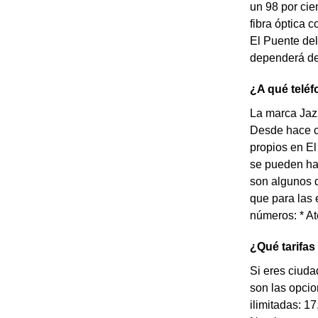
un 98 por cie
fibra óptica c
El Puente del
dependerá de 
¿A qué teléf
La marca Jazz
Desde hace c
propios en El
se pueden hac
son algunos d
que para las 
números: * At
¿Qué tarifas
Si eres ciuda
son las opci
ilimitadas: 1