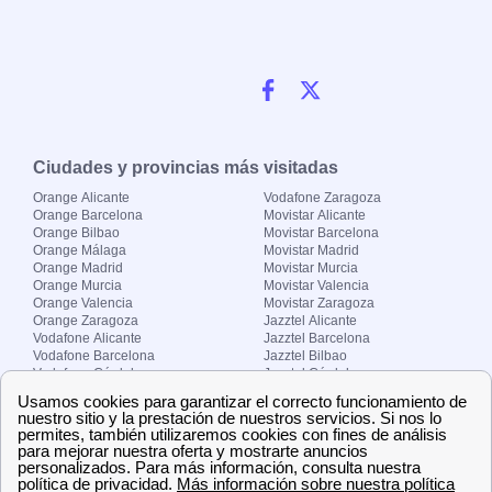
Ciudades y provincias más visitadas
Orange Alicante
Vodafone Zaragoza
Orange Barcelona
Movistar Alicante
Orange Bilbao
Movistar Barcelona
Orange Málaga
Movistar Madrid
Orange Madrid
Movistar Murcia
Orange Murcia
Movistar Valencia
Orange Valencia
Movistar Zaragoza
Orange Zaragoza
Jazztel Alicante
Vodafone Alicante
Jazztel Barcelona
Vodafone Barcelona
Jazztel Bilbao
Vodafone Córdoba
Jazztel Córdoba
Vodafone Málaga
Jazztel Madrid
Vodafone Madrid
Jazztel Málaga
Vodafone Murcia
Jazztel Valencia
Vodafone Valencia
Jazztel Zaragoza
Sobre Zona-internet.com