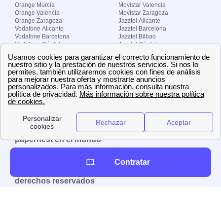
Orange Murcia
Movistar Valencia
Orange Valencia
Movistar Zaragoza
Orange Zaragoza
Jazztel Alicante
Vodafone Alicante
Jazztel Barcelona
Vodafone Barcelona
Jazztel Bilbao
Vodafone Córdoba
Jazztel Córdoba
Vodafone Málaga
Jazztel Madrid
Vodafone Madrid
Jazztel Málaga
Vodafone Murcia
Jazztel Valencia
Vodafone Valencia
Jazztel Zaragoza
Sobre Zona-internet.com
¿Quiénes somos?
Contacto
El grupo papernest
Aviso legal
Nuestras ofertas de trabajo
papernest en el mundo
España
Italia
Francia
Reino Unido
Contratar
Copyright © Zona-internet.com – Todos los
derechos reservados