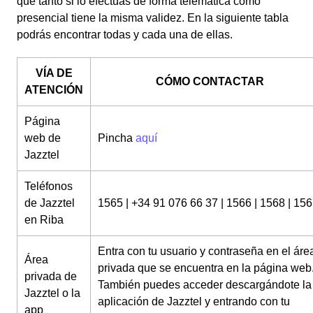
que tanto si lo efectúas de forma telemática como
presencial tiene la misma validez. En la siguiente tabla
podrás encontrar todas y cada una de ellas.
VÍA DE
CÓMO CONTACTAR
ATENCIÓN
Página
web de
Pincha
aquí
Jazztel
Teléfonos
de Jazztel
1565 | +34 91 076 66 37 | 1566 | 1568 | 15
en Riba
Entra con tu usuario y contraseña en el áre
Área
privada que se encuentra en la página web
privada de
También puedes acceder descargándote la
Jazztel o la
aplicación de Jazztel y entrando con tu
app