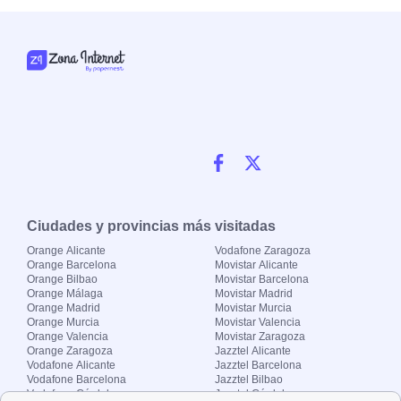
Ciudades y provincias más visitadas
Orange Alicante
Vodafone Zaragoza
Orange Barcelona
Movistar Alicante
Orange Bilbao
Movistar Barcelona
Orange Málaga
Movistar Madrid
Orange Madrid
Movistar Murcia
Orange Murcia
Movistar Valencia
Orange Valencia
Movistar Zaragoza
Orange Zaragoza
Jazztel Alicante
Vodafone Alicante
Jazztel Barcelona
Vodafone Barcelona
Jazztel Bilbao
Vodafone Córdoba
Jazztel Córdoba