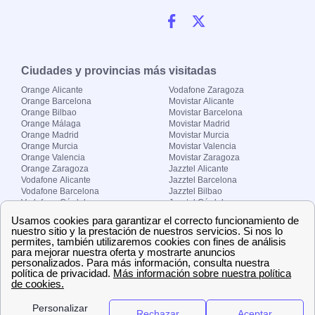
Ciudades y provincias más visitadas
Orange Alicante
Vodafone Zaragoza
Orange Barcelona
Movistar Alicante
Orange Bilbao
Movistar Barcelona
Orange Málaga
Movistar Madrid
Orange Madrid
Movistar Murcia
Orange Murcia
Movistar Valencia
Orange Valencia
Movistar Zaragoza
Orange Zaragoza
Jazztel Alicante
Vodafone Alicante
Jazztel Barcelona
Vodafone Barcelona
Jazztel Bilbao
Vodafone Córdoba
Jazztel Córdoba
Vodafone Málaga
Jazztel Madrid
Vodafone Madrid
Jazztel Málaga
Vodafone Murcia
Jazztel Valencia
Vodafone Valencia
Jazztel Zaragoza
Sobre Zona-internet.com
¿Quiénes somos?
Contacto
El grupo papernest