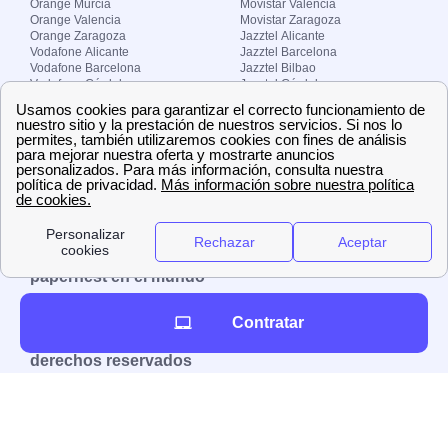
Orange Murcia
Movistar Valencia
Orange Valencia
Movistar Zaragoza
Orange Zaragoza
Jazztel Alicante
Vodafone Alicante
Jazztel Barcelona
Vodafone Barcelona
Jazztel Bilbao
Vodafone Córdoba
Jazztel Córdoba
Vodafone Málaga
Jazztel Madrid
Vodafone Madrid
Jazztel Málaga
Vodafone Murcia
Jazztel Valencia
Vodafone Valencia
Jazztel Zaragoza
Sobre Zona-internet.com
¿Quiénes somos?
Contacto
El grupo papernest
Aviso legal
Nuestras ofertas de trabajo
papernest en el mundo
España
Italia
Francia
Reino Unido
Contratar
Copyright © Zona-internet.com – Todos los
derechos reservados