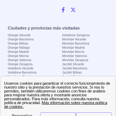
Ciudades y provincias más visitadas
Orange Alicante
Vodafone Zaragoza
Orange Barcelona
Movistar Alicante
Orange Bilbao
Movistar Barcelona
Orange Málaga
Movistar Madrid
Orange Madrid
Movistar Murcia
Orange Murcia
Movistar Valencia
Orange Valencia
Movistar Zaragoza
Orange Zaragoza
Jazztel Alicante
Vodafone Alicante
Jazztel Barcelona
Vodafone Barcelona
Jazztel Bilbao
Vodafone Córdoba
Jazztel Córdoba
Vodafone Málaga
Jazztel Madrid
Vodafone Madrid
Jazztel Málaga
Vodafone Murcia
Jazztel Valencia
Vodafone Valencia
Jazztel Zaragoza
Sobre Zona-internet.com
¿Quiénes somos?
Contacto
El grupo papernest