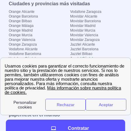
Ciudades y provincias más visitadas
Orange Alicante
Vodafone Zaragoza
Orange Barcelona
Movistar Alicante
Orange Bilbao
Movistar Barcelona
Orange Málaga
Movistar Madrid
Orange Madrid
Movistar Murcia
Orange Murcia
Movistar Valencia
Orange Valencia
Movistar Zaragoza
Orange Zaragoza
Jazztel Alicante
Vodafone Alicante
Jazztel Barcelona
Vodafone Barcelona
Jazztel Bilbao
Vodafone Córdoba
Jazztel Córdoba
Vodafone Málaga
Jazztel Madrid
Vodafone Madrid
Jazztel Málaga
Vodafone Murcia
Jazztel Valencia
Vodafone Valencia
Jazztel Zaragoza
Sobre Zona-internet.com
¿Quiénes somos?
Contacto
El grupo papernest
Aviso legal
Nuestras ofertas de trabajo
papernest en el mundo
España
Italia
Francia
Reino Unido
Contratar