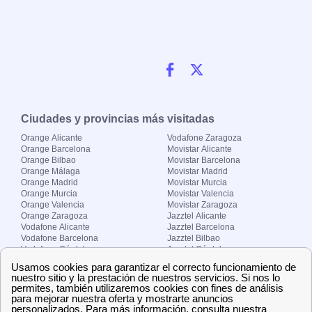
Ciudades y provincias más visitadas
Orange Alicante
Vodafone Zaragoza
Orange Barcelona
Movistar Alicante
Orange Bilbao
Movistar Barcelona
Orange Málaga
Movistar Madrid
Orange Madrid
Movistar Murcia
Orange Murcia
Movistar Valencia
Orange Valencia
Movistar Zaragoza
Orange Zaragoza
Jazztel Alicante
Vodafone Alicante
Jazztel Barcelona
Vodafone Barcelona
Jazztel Bilbao
Vodafone Córdoba
Jazztel Córdoba
Vodafone Málaga
Jazztel Madrid
Vodafone Madrid
Jazztel Málaga
Vodafone Murcia
Jazztel Valencia
Vodafone Valencia
Jazztel Zaragoza
Sobre Zona-internet.com