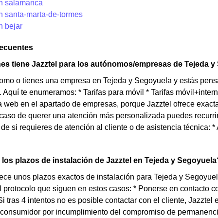
en salamanca
en santa-marta-de-tormes
n bejar
recuentes
es tiene Jazztel para los autónomos/empresas de Tejeda y
nomo o tienes una empresa en Tejeda y Segoyuela y estás pens
. Aquí te enumeramos: * Tarifas para móvil * Tarifas móvil+intern
 web en el apartado de empresas, porque Jazztel ofrece exact
aso de querer una atención más personalizada puedes recurrir 
e si requieres de atención al cliente o de asistencia técnica: * 
los plazos de instalación de Jazztel en Tejeda y Segoyuela
rece unos plazos exactos de instalación para Tejeda y Segoyuel
l protocolo que siguen en estos casos: * Ponerse en contacto co
 Si tras 4 intentos no es posible contactar con el cliente, Jazzt
l consumidor por incumplimiento del compromiso de permanencia