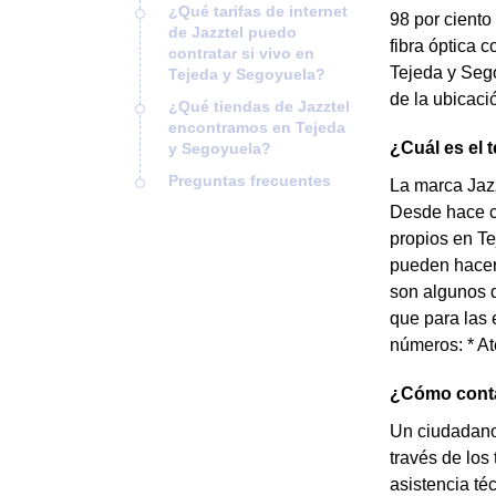
¿Qué tarifas de internet
98 por ciento
de Jazztel puedo
fibra óptica c
contratar si vivo en
Tejeda y Seg
Tejeda y Segoyuela?
de la ubicaci
¿Qué tiendas de Jazztel
encontramos en Tejeda
¿Cuál es el 
y Segoyuela?
Preguntas frecuentes
La marca Jazz
Desde hace c
propios en Te
pueden hacer 
son algunos d
que para las 
números: * At
¿Cómo contac
Un ciudadano 
través de los
asistencia té