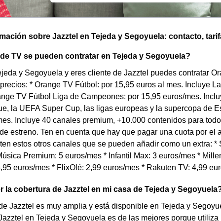
omación sobre Jazztel en Tejeda y Segoyuela: contacto, tarif
 de TV se pueden contratar en Tejeda y Segoyuela?
ejeda y Segoyuela y eres cliente de Jazztel puedes contratar 
 precios: * Orange TV Fútbol: por 15,95 euros al mes. Incluye
range TV Fútbol Liga de Campeones: por 15,95 euros/mes. Inc
e, la UEFA Super Cup, las ligas europeas y la supercopa de Es
es. Incluye 40 canales premium, +10.000 contenidos para todo 
 de estreno. Ten en cuenta que hay que pagar una cuota por el
en estos otros canales que se pueden añadir como un extra: * S
úsica Premium: 5 euros/mes * Infantil Max: 3 euros/mes * Millen
,95 euros/mes * FlixOlé: 2,99 euros/mes * Rakuten TV: 4,99 eu
la cobertura de Jazztel en mi casa de Tejeda y Segoyuela
de Jazztel es muy amplia y está disponible en Tejeda y Segoyue
Jazztel en Tejeda y Segoyuela es de las mejores porque utiliz