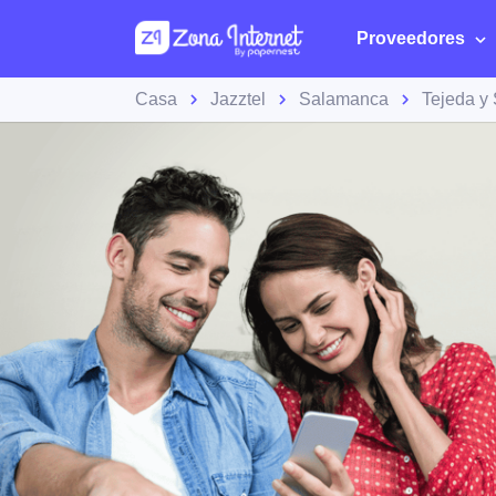
Proveedores
Casa
Jazztel
Salamanca
Tejeda y