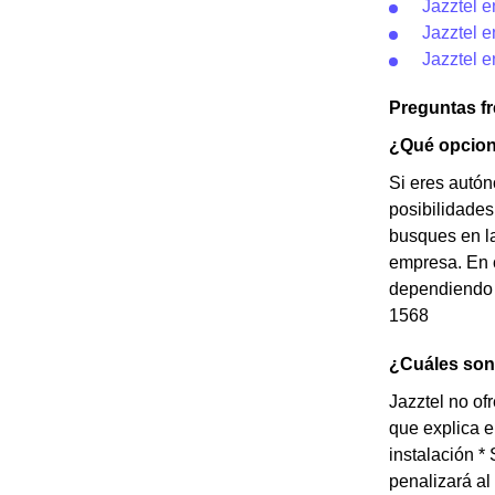
Jazztel 
Jazztel 
Jazztel e
Preguntas f
¿Qué opcion
Si eres autó
posibilidades
busques en la
empresa. En c
dependiendo d
1568
¿Cuáles son 
Jazztel no of
que explica e
instalación *
penalizará a