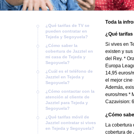
Toda la infr
¿Qué tarifas de TV se
pueden contratar en
¿Qué tarifas
Tejeda y Segoyuela?
Si vives en T
¿Cómo saber la
cobertura de Jazztel en
existen y sus
mi casa de Tejeda y
del Rey. * O
Segoyuela?
Europa Leagu
¿Cuál es el teléfono de
14,95 euros/m
Jazztel en Tejeda y
el mejor cine
Segoyuela?
Además, exist
¿Cómo contactar con la
euros/mes * M
atención al cliente de
Cazavision: 6
Jazztel para Tejeda y
Segoyuela?
¿Cómo saber 
¿Qué tarifas móvil de
Jazztel contratar si vives
La cobertura 
en Tejeda y Segoyuela?
cobertura de 