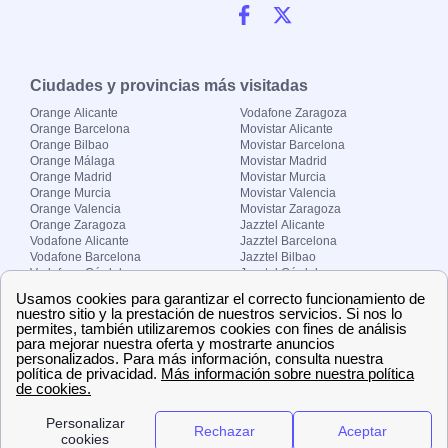
Ciudades y provincias más visitadas
Orange Alicante
Vodafone Zaragoza
Orange Barcelona
Movistar Alicante
Orange Bilbao
Movistar Barcelona
Orange Málaga
Movistar Madrid
Orange Madrid
Movistar Murcia
Orange Murcia
Movistar Valencia
Orange Valencia
Movistar Zaragoza
Orange Zaragoza
Jazztel Alicante
Vodafone Alicante
Jazztel Barcelona
Vodafone Barcelona
Jazztel Bilbao
Vodafone Córdoba
Jazztel Córdoba
Vodafone Málaga
Jazztel Madrid
Vodafone Madrid
Jazztel Málaga
Vodafone Murcia
Jazztel Valencia
Vodafone Valencia
Jazztel Zaragoza
Sobre Zona-internet.com
¿Quiénes somos?
Contacto
El grupo papernest
Aviso legal
Nuestras ofertas de trabajo