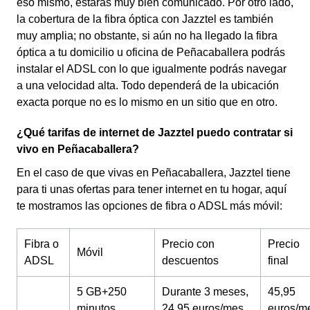
eso mismo, estarás muy bien comunicado. Por otro lado,
la cobertura de la fibra óptica con Jazztel es también
muy amplia; no obstante, si aún no ha llegado la fibra
óptica a tu domicilio u oficina de Peñacaballera podrás
instalar el ADSL con lo que igualmente podrás navegar
a una velocidad alta. Todo dependerá de la ubicación
exacta porque no es lo mismo en un sitio que en otro.
¿Qué tarifas de internet de Jazztel puedo contratar si
vivo en Peñacaballera?
En el caso de que vivas en Peñacaballera, Jazztel tiene
para ti unas ofertas para tener internet en tu hogar, aquí
te mostramos las opciones de fibra o ADSL más móvil:
Fibra o
Precio con
Precio
Móvil
ADSL
descuentos
final
5 GB+250
Durante 3 meses,
45,95
minutos
24,95 euros/mes
euros/m