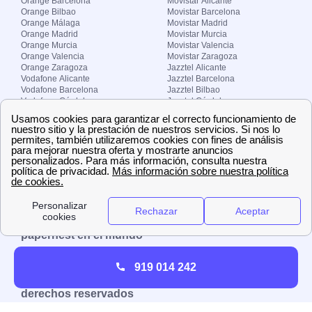
Orange Barcelona
Movistar Alicante
Orange Bilbao
Movistar Barcelona
Orange Málaga
Movistar Madrid
Orange Madrid
Movistar Murcia
Orange Murcia
Movistar Valencia
Orange Valencia
Movistar Zaragoza
Orange Zaragoza
Jazztel Alicante
Vodafone Alicante
Jazztel Barcelona
Vodafone Barcelona
Jazztel Bilbao
Vodafone Córdoba
Jazztel Córdoba
Vodafone Málaga
Jazztel Madrid
Vodafone Madrid
Jazztel Málaga
Vodafone Murcia
Jazztel Valencia
Vodafone Valencia
Jazztel Zaragoza
Sobre Zona-internet.com
¿Quiénes somos?
Contacto
El grupo papernest
Aviso legal
Nuestras ofertas de trabajo
papernest en el mundo
España
Italia
Francia
Reino Unido
919 014 242
Copyright © Zona-internet.com – Todos los
derechos reservados