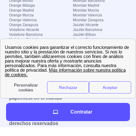
Orange Bilbao
Movistar Barcelona
Orange Málaga
Movistar Madrid
Orange Madrid
Movistar Murcia
Orange Murcia
Movistar Valencia
Orange Valencia
Movistar Zaragoza
Orange Zaragoza
Jazztel Alicante
Vodafone Alicante
Jazztel Barcelona
Vodafone Barcelona
Jazztel Bilbao
Vodafone Córdoba
Jazztel Córdoba
Vodafone Málaga
Jazztel Madrid
Vodafone Madrid
Jazztel Málaga
Vodafone Murcia
Jazztel Valencia
Vodafone Valencia
Jazztel Zaragoza
Sobre Zona-internet.com
¿Quiénes somos?
Contacto
El grupo papernest
Aviso legal
Nuestras ofertas de trabajo
papernest en el mundo
España
Italia
Francia
Reino Unido
Contratar
Copyright © Zona-internet.com – Todos los
derechos reservados