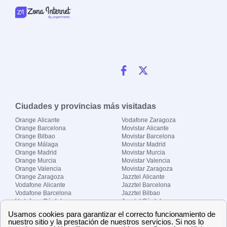
Ciudades y provincias más visitadas
Orange Alicante
Vodafone Zaragoza
Orange Barcelona
Movistar Alicante
Orange Bilbao
Movistar Barcelona
Orange Málaga
Movistar Madrid
Orange Madrid
Movistar Murcia
Orange Murcia
Movistar Valencia
Orange Valencia
Movistar Zaragoza
Orange Zaragoza
Jazztel Alicante
Vodafone Alicante
Jazztel Barcelona
Vodafone Barcelona
Jazztel Bilbao
Vodafone Córdoba
Jazztel Córdoba
Vodafone Málaga
Jazztel Madrid
Vodafone Madrid
Jazztel Málaga
Vodafone Murcia
Jazztel Valencia