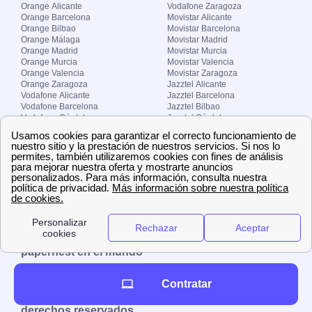
Orange Alicante
Vodafone Zaragoza
Orange Barcelona
Movistar Alicante
Orange Bilbao
Movistar Barcelona
Orange Málaga
Movistar Madrid
Orange Madrid
Movistar Murcia
Orange Murcia
Movistar Valencia
Orange Valencia
Movistar Zaragoza
Orange Zaragoza
Jazztel Alicante
Vodafone Alicante
Jazztel Barcelona
Vodafone Barcelona
Jazztel Bilbao
Vodafone Córdoba
Jazztel Córdoba
Vodafone Málaga
Jazztel Madrid
Vodafone Madrid
Jazztel Málaga
Vodafone Murcia
Jazztel Valencia
Vodafone Valencia
Jazztel Zaragoza
Sobre Zona-internet.com
¿Quiénes somos?
Contacto
El grupo papernest
Aviso legal
Nuestras ofertas de trabajo
papernest en el mundo
España
Italia
Francia
Reino Unido
Contratar
Copyright © Zona-internet.com – Todos los
derechos reservados