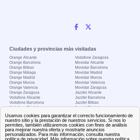
Ciudades y provincias más visitadas
Orange Alicante
Vodafone Zaragoza
Orange Barcelona
Movistar Alicante
Orange Bilbao
Movistar Barcelona
Orange Málaga
Movistar Madrid
Orange Madrid
Movistar Murcia
Orange Murcia
Movistar Valencia
Orange Valencia
Movistar Zaragoza
Orange Zaragoza
Jazztel Alicante
Vodafone Alicante
Jazztel Barcelona
Vodafone Barcelona
Jazztel Bilbao
Vodafone Córdoba
Jazztel Córdoba
Vodafone Málaga
Jazztel Madrid
Vodafone Madrid
Jazztel Málaga
Vodafone Murcia
Jazztel Valencia
Vodafone Valencia
Jazztel Zaragoza
Sobre Zona-internet.com