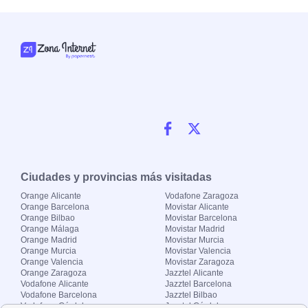
Ciudades y provincias más visitadas
Orange Alicante
Vodafone Zaragoza
Orange Barcelona
Movistar Alicante
Orange Bilbao
Movistar Barcelona
Orange Málaga
Movistar Madrid
Orange Madrid
Movistar Murcia
Orange Murcia
Movistar Valencia
Orange Valencia
Movistar Zaragoza
Orange Zaragoza
Jazztel Alicante
Vodafone Alicante
Jazztel Barcelona
Vodafone Barcelona
Jazztel Bilbao
Vodafone Córdoba
Jazztel Córdoba