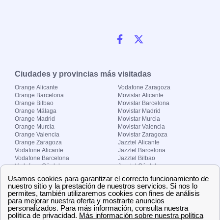
Ciudades y provincias más visitadas
Orange Alicante
Vodafone Zaragoza
Orange Barcelona
Movistar Alicante
Orange Bilbao
Movistar Barcelona
Orange Málaga
Movistar Madrid
Orange Madrid
Movistar Murcia
Orange Murcia
Movistar Valencia
Orange Valencia
Movistar Zaragoza
Orange Zaragoza
Jazztel Alicante
Vodafone Alicante
Jazztel Barcelona
Vodafone Barcelona
Jazztel Bilbao
Vodafone Córdoba
Jazztel Córdoba
Vodafone Málaga
Jazztel Madrid
Vodafone Madrid
Jazztel Málaga
Vodafone Murcia
Jazztel Valencia
Vodafone Valencia
Jazztel Zaragoza
Sobre Zona-internet.com