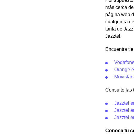
Por supuesto 
más cerca de 
página web de
cualquiera de
tarifa de Jazz
Jazztel.
Encuentra tie
Vodafone
Orange e
Movistar 
Consulte las t
Jazztel 
Jazztel e
Jazztel e
Conoce tu co