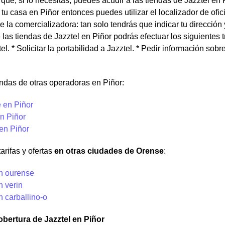
que, si lo necesitas, puedes acudir a las tiendas de Jazztel en 
tu casa en Piñor entonces puedes utilizar el localizador de ofi
 la comercializadora: tan solo tendrás que indicar tu dirección 
 las tiendas de Jazztel en Piñor podrás efectuar los siguientes t
tel. * Solicitar la portabilidad a Jazztel. * Pedir información sob
ndas de otras operadoras en Piñor:
 en Piñor
n Piñor
en Piñor
arifas y ofertas
en otras ciudades de Orense
:
en ourense
n verin
n carballino-o
bertura de Jazztel en Piñor