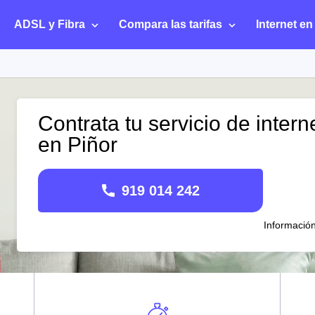
ADSL y Fibra
Compara las tarifas
Internet en
Contrata tu servicio de intern
en Piñor
919 014 242
Informació