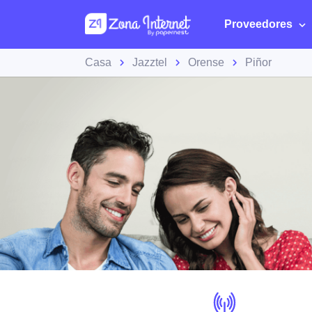
Proveedores
Casa
Jazztel
Orense
Piñor