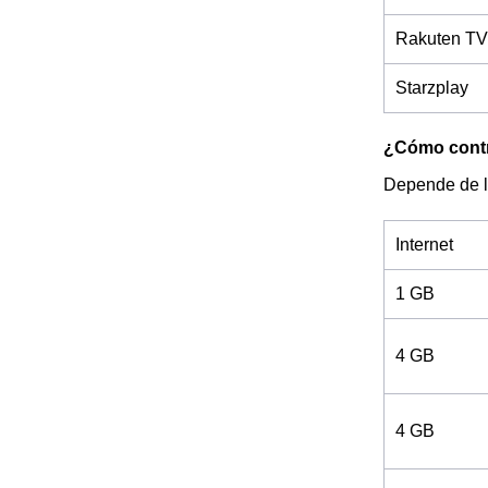
Rakuten TV
Starzplay
¿Cómo contra
Depende de l
Internet
1 GB
4 GB
4 GB