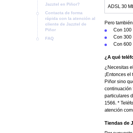
Jazztel en Piñor?
ADSL 30 Mb 
Contacta de forma
rápida con la atención al
Pero también 
cliente de Jazztel de
Piñor
Con 100 
Con 300 
FAQ
Con 600 
¿A qué teléf
¿Necesitas el
¡Entonces el 
Piñor sino qu
continuación 
particulares 
1566. * Teléf
atención come
Tiendas de J