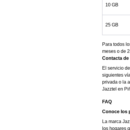
10 GB
25 GB
Para todos lo
meses o de 24
Contacta de 
El servicio d
siguientes ví
privada o la 
Jazztel en Pi
FAQ
Conoce los p
La marca Jazz
los hogares q