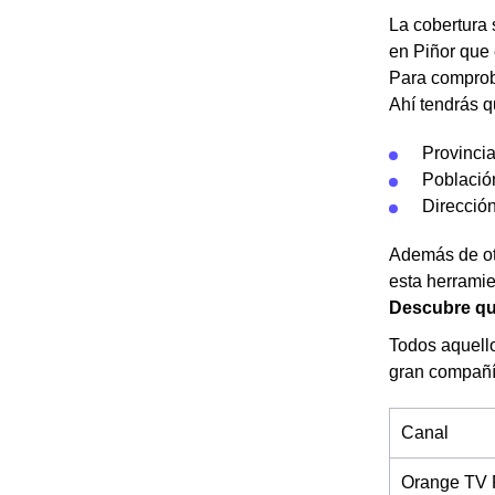
La cobertura s
en Piñor que 
Para comprob
Ahí tendrás q
Provinci
Població
Dirección
Además de otr
esta herramie
Descubre qué
Todos aquello
gran compañía
Canal
Orange TV 