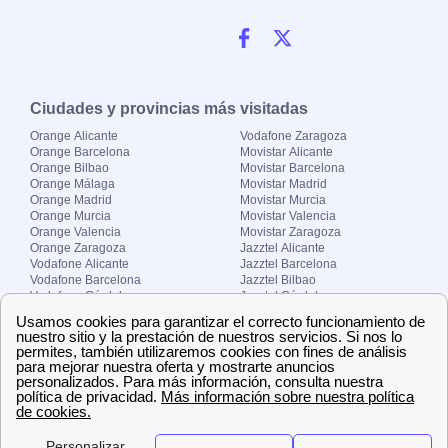
Ciudades y provincias más visitadas
Orange Alicante
Vodafone Zaragoza
Orange Barcelona
Movistar Alicante
Orange Bilbao
Movistar Barcelona
Orange Málaga
Movistar Madrid
Orange Madrid
Movistar Murcia
Orange Murcia
Movistar Valencia
Orange Valencia
Movistar Zaragoza
Orange Zaragoza
Jazztel Alicante
Vodafone Alicante
Jazztel Barcelona
Vodafone Barcelona
Jazztel Bilbao
Vodafone Córdoba
Jazztel Córdoba
Vodafone Málaga
Jazztel Madrid
Vodafone Madrid
Jazztel Málaga
Vodafone Murcia
Jazztel Valencia
Vodafone Valencia
Jazztel Zaragoza
Sobre Zona-internet.com
¿Quiénes somos?
Contacto
El grupo papernest