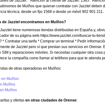
 útiles de Jazztel: * Atención al cliente de Jazztel: 1565 * Atenc
tónomos de Muíños que quieran contratar con Jazztel deben diri
ncia técnica: desde un fijo 1568 o desde un móvil 902 901 211.
s de Jazztel encontramos en Muíños?
Jazztel tiene numerosas tiendas distribuidas en España y, obv
uscador de su página web https://www.jazztel.com/buscar-tu-tie
? * Contratar una tarifa * Comprar un terminal * Pedir informac
lmente de Jazztel pero sí que prestan sus servicios en Orense. 
 SIM y reparaciones móviles. Si necesitas cualquier otra cosa p
frece la compañía como llamar al teléfono para que te atienda p
endas de otras operadoras en Muíños:
 en Muíños
n Muíños
 en Muíños
arifas y ofertas
en otras ciudades de Orense
: