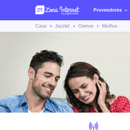
Proveedores
Casa
Jazztel
Orense
Muíños