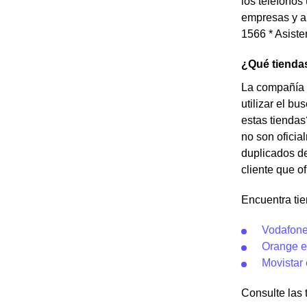
los teléfonos
empresas y au
1566 * Asiste
¿Qué tienda
La compañía 
utilizar el b
estas tiendas
no son oficia
duplicados de
cliente que o
Encuentra ti
Vodafone
Orange e
Movistar
Consulte las t