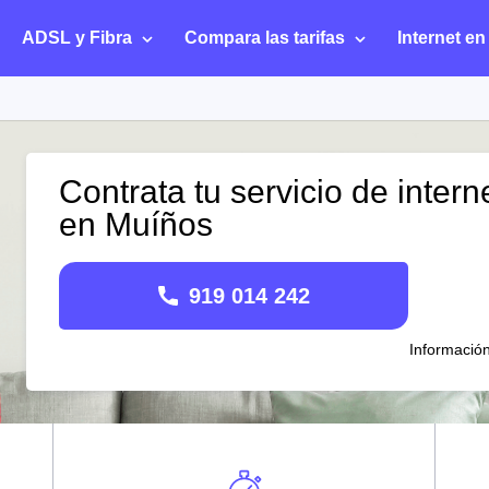
ADSL y Fibra
Compara las tarifas
Internet en
Contrata tu servicio de intern
en Muíños
919 014 242
Informació