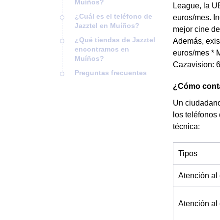
Muíños?
League, la UE
¿Cuál es el teléfono de
euros/mes. In
Jazztel en Muíños?
mejor cine de
¿Qué tiendas de Jazztel
Además, exist
encontramos en
euros/mes * M
Muíños?
Cazavision: 6
Preguntas frecuentes
¿Cómo contac
Un ciudadano 
los teléfonos
técnica:
Tipos
Atención al 
Atención al 