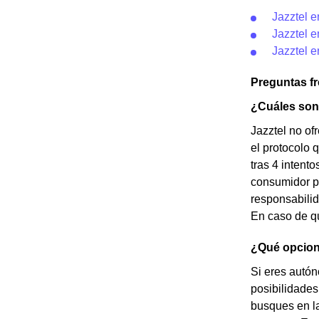
Jazztel 
Jazztel e
Jazztel e
Preguntas f
¿Cuáles son 
Jazztel no of
el protocolo 
tras 4 intent
consumidor po
responsabilid
En caso de qu
¿Qué opcion
Si eres autó
posibilidades
busques en la