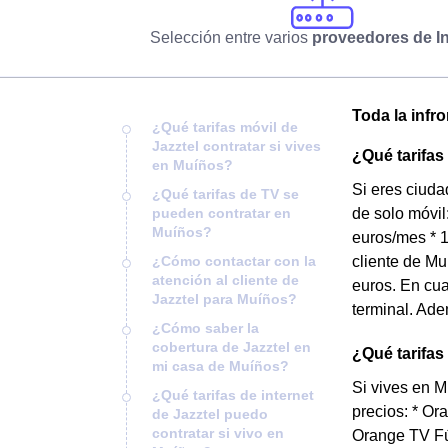
Selección entre varios
proveedores de In
Toda la infr
¿Qué tarifas móvil de
Jazztel contratar si vives
¿Qué tarifas
en Muíños?
Si eres ciuda
¿Qué tarifas de TV se
pueden contratar en
de solo móvil
Muíños?
euros/mes * 
¿Cómo contactar con la
cliente de Mu
atención al cliente de
euros. En cu
Jazztel para Muíños?
terminal. Ade
¿Cómo saber la
cobertura de Jazztel en
¿Qué tarifas
mi casa de Muíños?
Si vives en M
¿Qué tarifas de internet
precios: * Or
de Jazztel puedo
contratar si vivo en
Orange TV Fú