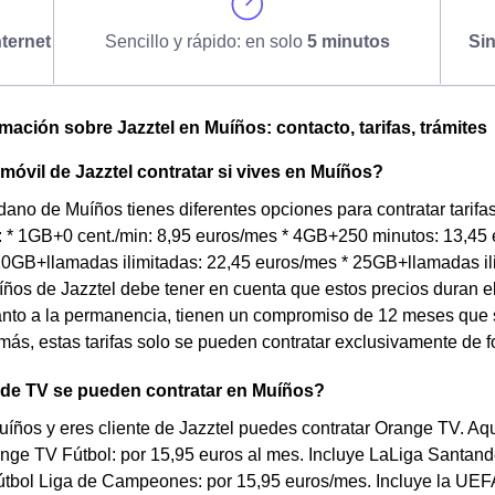
ternet
Sencillo y rápido: en solo
5 minutos
Si
omación sobre Jazztel en Muíños: contacto, tarifas, trámites
 móvil de Jazztel contratar si vives en Muíños?
dano de Muíños tienes diferentes opciones para contratar tarifa
: * 1GB+0 cent./min: 8,95 euros/mes * 4GB+250 minutos: 13,45
10GB+llamadas ilimitadas: 22,45 euros/mes * 25GB+llamadas ili
íños de Jazztel debe tener en cuenta que estos precios duran e
anto a la permanencia, tienen un compromiso de 12 meses que
más, estas tarifas solo se pueden contratar exclusivamente de f
 de TV se pueden contratar en Muíños?
uíños y eres cliente de Jazztel puedes contratar Orange TV. Aq
ange TV Fútbol: por 15,95 euros al mes. Incluye LaLiga Santand
tbol Liga de Campeones: por 15,95 euros/mes. Incluye la U