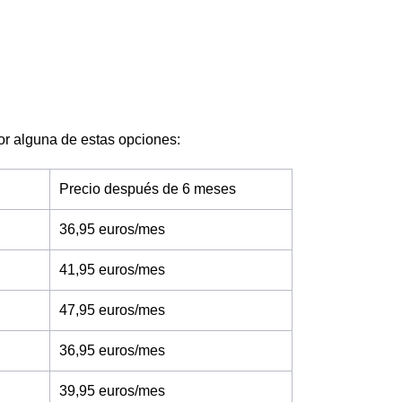
 por alguna de estas opciones:
Precio después de 6 meses
36,95 euros/mes
41,95 euros/mes
47,95 euros/mes
36,95 euros/mes
39,95 euros/mes