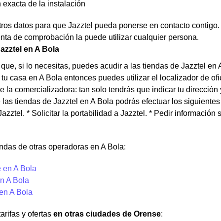
 exacta de la instalación
os datos para que Jazztel pueda ponerse en contacto contigo. N
nta de comprobación la puede utilizar cualquier persona.
azztel en A Bola
que, si lo necesitas, puedes acudir a las tiendas de Jazztel en 
tu casa en A Bola entonces puedes utilizar el localizador de o
 la comercializadora: tan solo tendrás que indicar tu dirección 
 las tiendas de Jazztel en A Bola podrás efectuar los siguientes 
Jazztel. * Solicitar la portabilidad a Jazztel. * Pedir información
ndas de otras operadoras en A Bola:
 en A Bola
n A Bola
en A Bola
arifas y ofertas
en otras ciudades de Orense
: