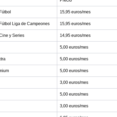
Precio
Fútbol
15,95 euros/mes
Fútbol Liga de Campeones
15,95 euros/mes
Cine y Series
14,95 euros/mes
5,00 euros/mes
tra
5,00 euros/mes
mium
5,00 euros/mes
3,00 euros/mes
5,00 euros/mes
3,00 euros/mes