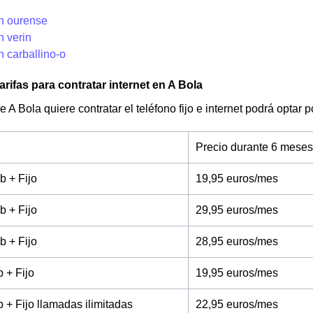
en ourense
n verin
n carballino-o
arifas para contratar internet en A Bola
de A Bola quiere contratar el teléfono fijo e internet podrá optar
Precio durante 6 meses
b + Fijo
19,95 euros/mes
b + Fijo
29,95 euros/mes
b + Fijo
28,95 euros/mes
 + Fijo
19,95 euros/mes
+ Fijo llamadas ilimitadas
22,95 euros/mes