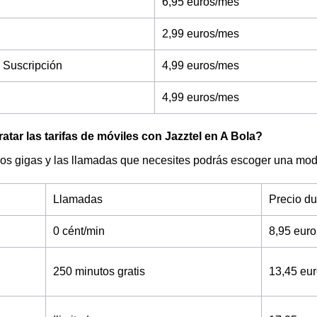
6,95 euros/mes
2,99 euros/mes
 Suscripción
4,99 euros/mes
4,99 euros/mes
tar las tarifas de móviles con Jazztel en A Bola?
os gigas y las llamadas que necesites podrás escoger una moda
Llamadas
Precio d
0 cént/min
8,95 eur
250 minutos gratis
13,45 eu