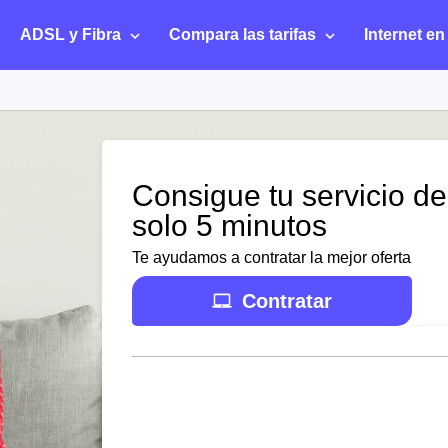
ADSL y Fibra
Compara las tarifas
Internet en
Consigue tu servicio de
solo 5 minutos
Te ayudamos a contratar la mejor oferta
Contratar