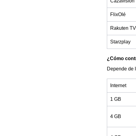
Cazavisión
FlixOlé
Rakuten TV
Starzplay
¿Cómo contra
Depende de l
Internet
1 GB
4 GB