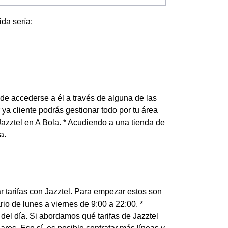
ida sería:
ede accederse a él a través de alguna de las
 ya cliente podrás gestionar todo por tu área
 Jazztel en A Bola. * Acudiendo a una tienda de
a.
 tarifas con Jazztel. Para empezar estos son
io de lunes a viernes de 9:00 a 22:00. *
el día. Si abordamos qué tarifas de Jazztel