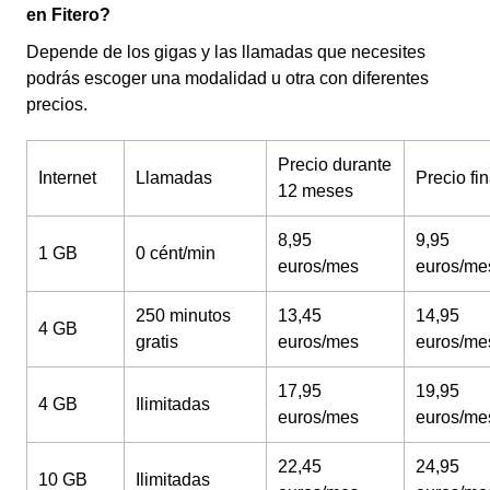
en Fitero?
Depende de los gigas y las llamadas que necesites
podrás escoger una modalidad u otra con diferentes
precios.
Precio durante
Internet
Llamadas
Precio fin
12 meses
8,95
9,95
1 GB
0 cént/min
euros/mes
euros/me
250 minutos
13,45
14,95
4 GB
gratis
euros/mes
euros/me
17,95
19,95
4 GB
Ilimitadas
euros/mes
euros/me
22,45
24,95
10 GB
Ilimitadas