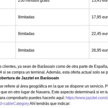
250 minutos gratis
13,45 eu
Ilimitadas
17,95 eu
Ilimitadas
22,45 eu
Ilimitadas
26,95 eu
os clientes, ya sean de Barásoain como de otra parte de Españ
 si se compra un terminal. Además, esta oferta actual solo se pu
bertura de Jazztel en Barásoain
e refiere al área geográfica en la que se dispone un servicio. Po
que en otro lugar de Navarra. Este aspecto determinará si en t
ara comprobarlo puedes hacerlo aquí:
https://www.jazztel.com/
d=cableCategory
Ahí tendrás que indicar: