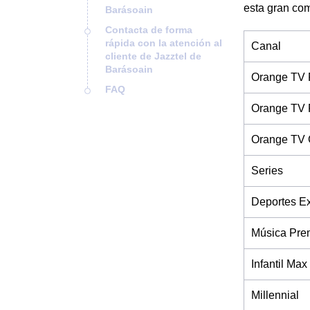
esta gran com
Barásoain
Contacta de forma
rápida con la atención al
Canal
cliente de Jazztel de
Barásoain
Orange TV 
FAQ
Orange TV 
Orange TV 
Series
Deportes Ex
Música Pre
Infantil Max
Millennial