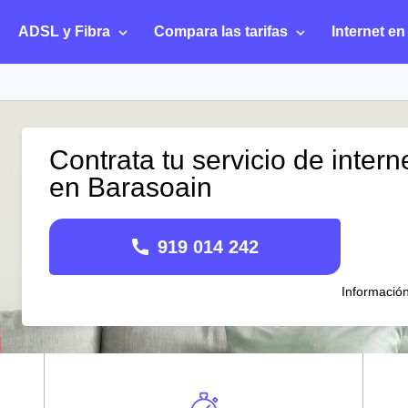
ADSL y Fibra
Compara las tarifas
Internet en
Contrata tu servicio de intern
en Barasoain
919 014 242
Informació