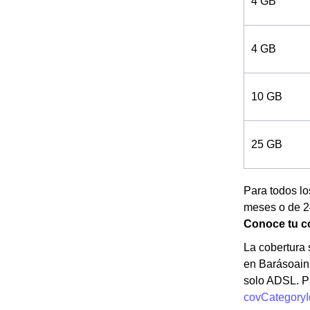
4 GB
4 GB
10 GB
25 GB
Para todos l
meses o de 24
Conoce tu co
La cobertura s
en Barásoain 
solo ADSL. P
covCategoryI