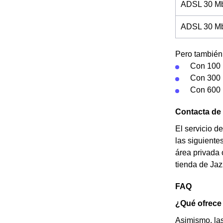
ADSL 30 Mb
ADSL 30 Mb 
Pero también 
Con 100 
Con 300 
Con 600 
Contacta de 
El servicio d
las siguiente
área privada 
tienda de Jaz
FAQ
¿Qué ofrece
Asimismo, la