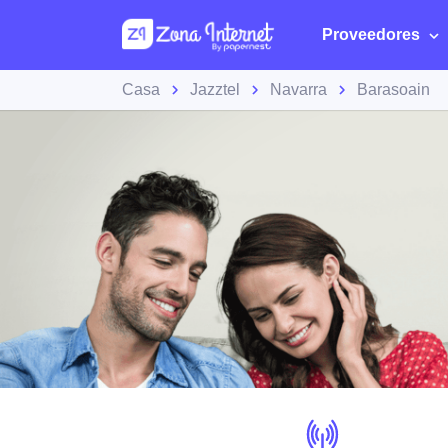
Proveedores
Casa
Jazztel
Navarra
Barasoain