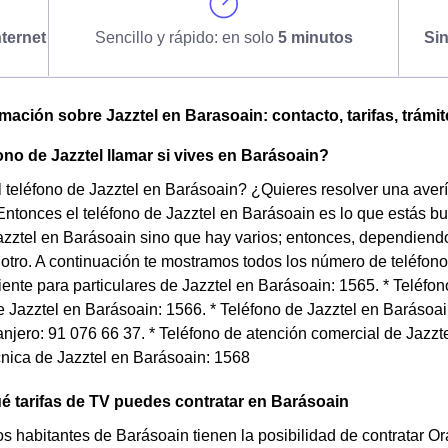
ternet
Sencillo y rápido: en solo
5 minutos
Si
omación sobre Jazztel en Barasoain: contacto, tarifas, trámi
ono de Jazztel llamar si vives en Barásoain?
 teléfono de Jazztel en Barásoain? ¿Quieres resolver una avería
ntonces el teléfono de Jazztel en Barásoain es lo que estás b
azztel en Barásoain sino que hay varios; entonces, dependiendo
otro. A continuación te mostramos todos los número de teléfono
liente para particulares de Jazztel en Barásoain: 1565. * Teléfo
Jazztel en Barásoain: 1566. * Teléfono de Jazztel en Barásoai
anjero: 91 076 66 37. * Teléfono de atención comercial de Jazzt
cnica de Jazztel en Barásoain: 1568
 tarifas de TV puedes contratar en Barásoain
s habitantes de Barásoain tienen la posibilidad de contratar O