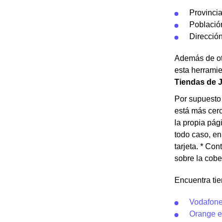
Provinci
Població
Dirección
Además de otr
esta herramie
Tiendas de J
Por supuesto 
está más cerc
la propia pág
todo caso, en
tarjeta. * Con
sobre la cobe
Encuentra ti
Vodafone
Orange e