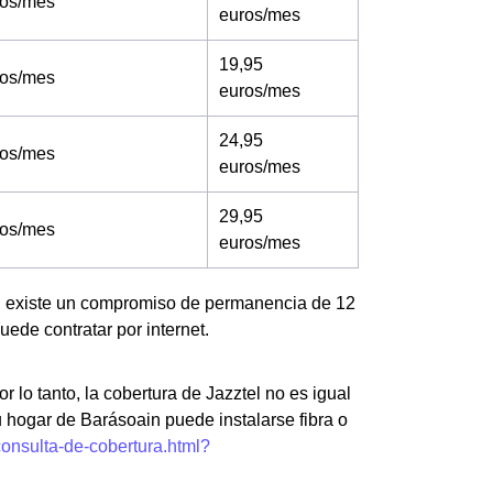
ros/mes
euros/mes
19,95
ros/mes
euros/mes
24,95
ros/mes
euros/mes
29,95
ros/mes
euros/mes
a, existe un compromiso de permanencia de 12
ede contratar por internet.
r lo tanto, la cobertura de Jazztel no es igual
u hogar de Barásoain puede instalarse fibra o
consulta-de-cobertura.html?