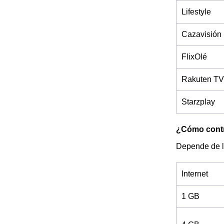
Lifestyle
Cazavisión
FlixOlé
Rakuten TV
Starzplay
¿Cómo contra
Depende de l
Internet
1 GB