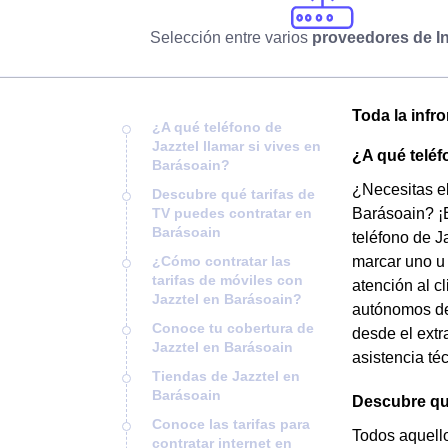
Selección entre varios
proveedores de In
Toda la infr
¿A qué teléfono de
Jazztel llamar si vives en
¿A qué teléf
Barásoain?
¿Necesitas el
Descubre qué tarifas de
TV puedes contratar en
Barásoain? ¡E
Barásoain
teléfono de J
¿Cómo contratar las
marcar uno u 
tarifas de móviles con
atención al c
Jazztel en Barásoain?
autónomos de 
Conoce tu cobertura de
desde el extr
Jazztel en Barásoain
asistencia té
Tiendas de Jazztel en
Barásoain
Descubre qué
Conoce las tarifas para
Todos aquello
contratar internet en