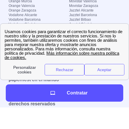
Orange Murcia
Movistar Valencia
Orange Valencia
Movistar Zaragoza
Orange Zaragoza
Jazztel Alicante
Vodafone Alicante
Jazztel Barcelona
Vodafone Barcelona
Jazztel Bilbao
Vodafone Córdoba
Jazztel Córdoba
Vodafone Málaga
Jazztel Madrid
Vodafone Madrid
Jazztel Málaga
Vodafone Murcia
Jazztel Valencia
Vodafone Valencia
Jazztel Zaragoza
Sobre Zona-internet.com
¿Quiénes somos?
Contacto
El grupo papernest
Aviso legal
Nuestras ofertas de trabajo
papernest en el mundo
España
Italia
Francia
Reino Unido
Contratar
Copyright © Zona-internet.com – Todos los
derechos reservados