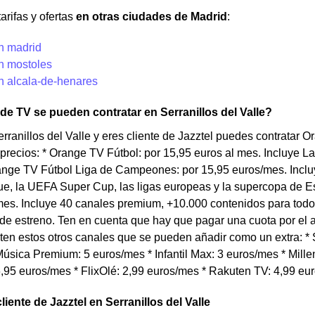
arifas y ofertas
en otras ciudades de Madrid
:
en madrid
en mostoles
n alcala-de-henares
 de TV se pueden contratar en Serranillos del Valle?
erranillos del Valle y eres cliente de Jazztel puedes contratar
 precios: * Orange TV Fútbol: por 15,95 euros al mes. Incluye
range TV Fútbol Liga de Campeones: por 15,95 euros/mes. Inc
e, la UEFA Super Cup, las ligas europeas y la supercopa de Es
es. Incluye 40 canales premium, +10.000 contenidos para todo 
 de estreno. Ten en cuenta que hay que pagar una cuota por el
en estos otros canales que se pueden añadir como un extra: * S
úsica Premium: 5 euros/mes * Infantil Max: 3 euros/mes * Millen
,95 euros/mes * FlixOlé: 2,99 euros/mes * Rakuten TV: 4,99 eu
liente de Jazztel en Serranillos del Valle