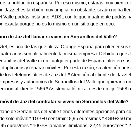
 de la población española. Por eso mismo, estarás muy bien com
on Jazztel es también muy amplia; no obstante, si aún no ha llega
el Valle podrás instalar el ADSL con lo que igualmente podrás 
ón exacta porque no es lo mismo en un sitio que en otro.
no de Jazztel llamar si vives en Serranillos del Valle?
tel, es una de las que utiliza Orange España para ofrecer sus ser
uatro años son oficialmente la misma empresa. Debido a que J
rranillos del Valle ni en cualquier parte de España, ofrecen sus
duplicados y reparar móviles. Por esta razón, su atención perso
e los teléfonos útiles de Jazztel: * Atención al cliente de Jazzt
empresas y autónomos de Serranillos del Valle que quieran contr
ención al cliente 1566 * Asistencia técnica: desde un fijo 1568
móvil de Jazztel contratar si vives en Serranillos del Valle?
dano de Serranillos del Valle tienes diferentes opciones para con
 de solo móvil: * 1GB+0 cent./min: 8,95 euros/mes * 4GB+250 
7,95 euros/mes * 10GB+llamadas ilimitadas: 22,45 euros/mes *