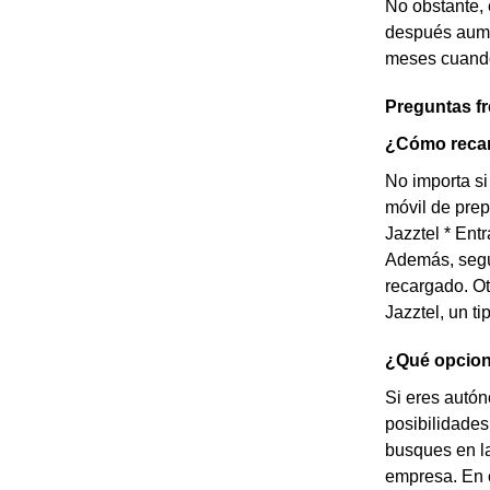
No obstante, 
después aume
meses cuando 
Preguntas f
¿Cómo recarg
No importa si
móvil de prep
Jazztel * Ent
Además, según
recargado. Ot
Jazztel, un t
¿Qué opcione
Si eres autón
posibilidades
busques en la
empresa. En c