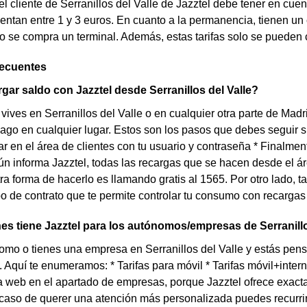
el cliente de Serranillos del Valle de Jazztel debe tener en cue
ntan entre 1 y 3 euros. En cuanto a la permanencia, tienen u
se compra un terminal. Además, estas tarifas solo se pueden c
recuentes
ar saldo con Jazztel desde Serranillos del Valle?
 vives en Serranillos del Valle o en cualquier otra parte de Madri
ago en cualquier lugar. Estos son los pasos que debes seguir si q
rar en el área de clientes con tu usuario y contraseña * Finalmen
 informa Jazztel, todas las recargas que se hacen desde el ár
ra forma de hacerlo es llamando gratis al 1565. Por otro lado, 
ipo de contrato que te permite controlar tu consumo con recarga
s tiene Jazztel para los autónomos/empresas de Serranillo
omo o tienes una empresa en Serranillos del Valle y estás pen
. Aquí te enumeramos: * Tarifas para móvil * Tarifas móvil+intern
 web en el apartado de empresas, porque Jazztel ofrece exact
aso de querer una atención más personalizada puedes recurrir 