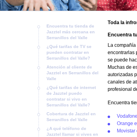
Toda la infro
Encuentra tu tienda de
Jazztel más cercana en
Encuentra tu
Serranillos del Valle
La compañía J
¿Qué tarifas de TV se
pueden contratar en
encontrarlas 
Serranillos del Valle?
se puede hace
Atención al cliente de
Muchas de est
Jazztel en Serranillos del
autorizadas p
Valle
canales de at
¿Qué tarifas de internet
profesional d
de Jazztel puedo
contratar si vivo en
Encuentra tie
Serranillos del Valle?
Cobertura de Jazztel en
Vodafone 
Serranillos del Valle
Orange en
¿A qué teléfono de
Movistar 
Jazztel llamar si vives en