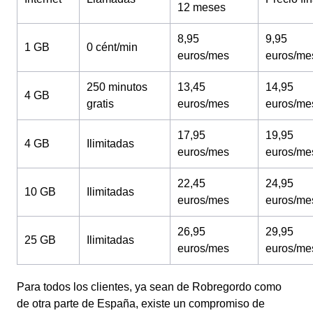
12 meses
8,95
9,95
1 GB
0 cént/min
euros/mes
euros/me
250 minutos
13,45
14,95
4 GB
gratis
euros/mes
euros/me
17,95
19,95
4 GB
Ilimitadas
euros/mes
euros/me
22,45
24,95
10 GB
Ilimitadas
euros/mes
euros/me
26,95
29,95
25 GB
Ilimitadas
euros/mes
euros/me
Para todos los clientes, ya sean de Robregordo como
de otra parte de España, existe un compromiso de