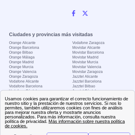
Ciudades y provincias más visitadas
Orange Alicante
Vodafone Zaragoza
Orange Barcelona
Movistar Alicante
Orange Bilbao
Movistar Barcelona
Orange Málaga
Movistar Madrid
Orange Madrid
Movistar Murcia
Orange Murcia
Movistar Valencia
Orange Valencia
Movistar Zaragoza
Orange Zaragoza
Jazztel Alicante
Vodafone Alicante
Jazztel Barcelona
Vodafone Barcelona
Jazztel Bilbao
Vodafone Córdoba
Jazztel Córdoba
Vodafone Málaga
Jazztel Madrid
Vodafone Madrid
Jazztel Málaga
Vodafone Murcia
Jazztel Valencia
Vodafone Valencia
Jazztel Zaragoza
Sobre Zona-internet.com
¿Quiénes somos?
Contacto
El grupo papernest