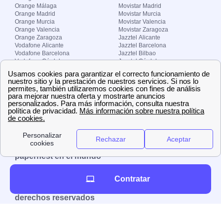
Orange Málaga
Movistar Madrid
Orange Madrid
Movistar Murcia
Orange Murcia
Movistar Valencia
Orange Valencia
Movistar Zaragoza
Orange Zaragoza
Jazztel Alicante
Vodafone Alicante
Jazztel Barcelona
Vodafone Barcelona
Jazztel Bilbao
Vodafone Córdoba
Jazztel Córdoba
Vodafone Málaga
Jazztel Madrid
Vodafone Madrid
Jazztel Málaga
Vodafone Murcia
Jazztel Valencia
Vodafone Valencia
Jazztel Zaragoza
Sobre Zona-internet.com
¿Quiénes somos?
Contacto
El grupo papernest
Aviso legal
Nuestras ofertas de trabajo
papernest en el mundo
España
Italia
Francia
Reino Unido
Contratar
Copyright © Zona-internet.com – Todos los
derechos reservados